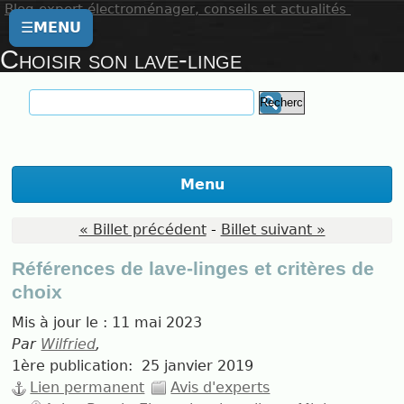
Blog expert électroménager, conseils et actualités
☰
MENU
Choisir son lave-linge
Menu
« Billet précédent
-
Billet suivant »
Références de lave-linges et critères de
choix
Mis à jour le :
11 mai 2023
Par
Wilfried
,
1ère publication:
25 janvier 2019
Lien permanent
Avis d'experts