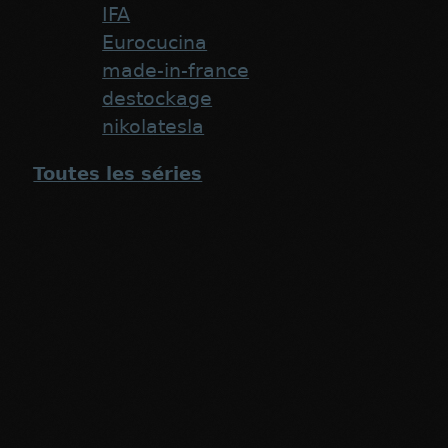
IFA
Eurocucina
made-in-france
destockage
nikolatesla
Toutes les séries