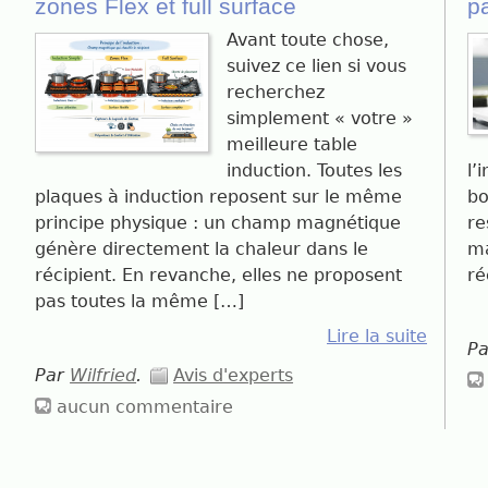
zones Flex et full surface
p
Avant toute chose,
suivez ce lien si vous
recherchez
simplement « votre »
meilleure table
induction. Toutes les
l’
plaques à induction reposent sur le même
bo
principe physique : un champ magnétique
re
génère directement la chaleur dans le
ma
récipient. En revanche, elles ne proposent
ré
pas toutes la même […]
Lire la suite
P
Par
Wilfried
.
Avis d'experts
aucun commentaire