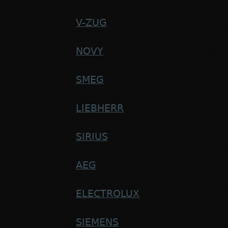
V-ZUG
NOVY
SMEG
LIEBHERR
SIRIUS
AEG
ELECTROLUX
SIEMENS