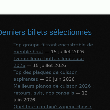
erniers billets sélectionnés
Top groupe filtrant encastrable de
meuble haut
— 15 juillet 2026
La meilleure hotte silencieuse
2026
— 15 juillet 2026
Top des plaques de cuisson
aspirantes
— 30 juin 2026
Meilleurs pianos de cuisson 2026 :
retours, avis, nos conseils
— 12
juin 2026
Quel four combiné vapeur choisir