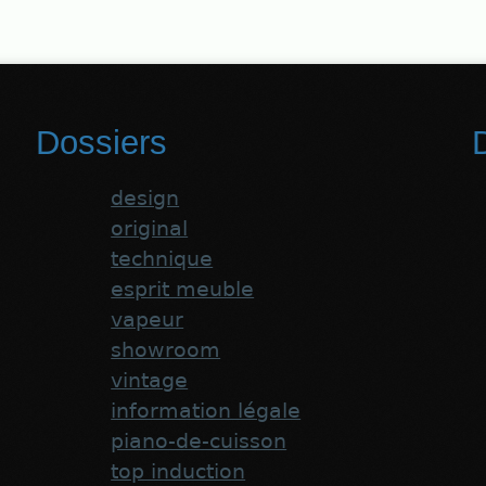
Dossiers
D
design
original
technique
esprit meuble
vapeur
showroom
vintage
information légale
piano-de-cuisson
top induction