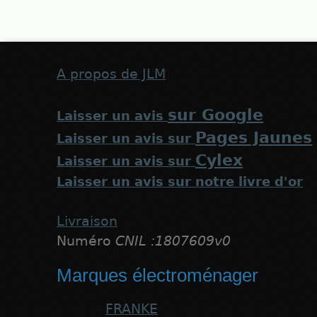
A propos de JLM
sur Google
Laisser un avis
Pages Jaunes
Laisser un avis sur
Cylex
Laisser un avis sur
Laisser un avis sur notre livre d'or
Livraison
Numéro
CNIL :1807609v0
Marques électroménager
FRANKE