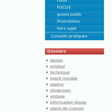
Flash
FOCUS
grand public
Promotions
hors sujet
Conseils pratiques
Dossiers
design
original
technique
esprit meuble
vapeur
showroom
vintage
information légale
piano-de-cuisson