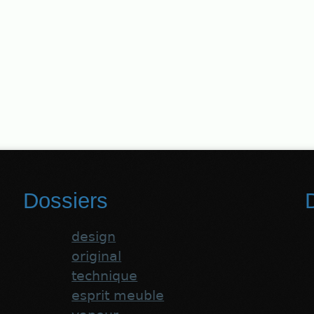
Dossiers
D
design
original
technique
esprit meuble