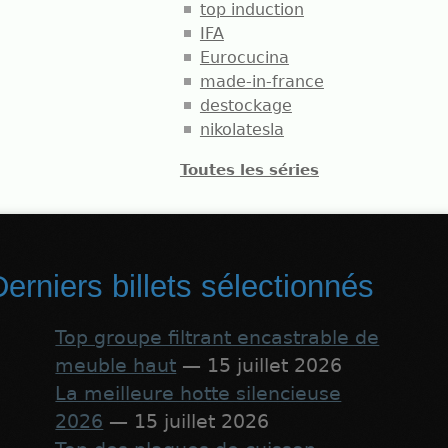
top induction
IFA
Eurocucina
made-in-france
destockage
nikolatesla
Toutes les séries
erniers billets sélectionnés
Top groupe filtrant encastrable de
meuble haut
— 15 juillet 2026
La meilleure hotte silencieuse
2026
— 15 juillet 2026