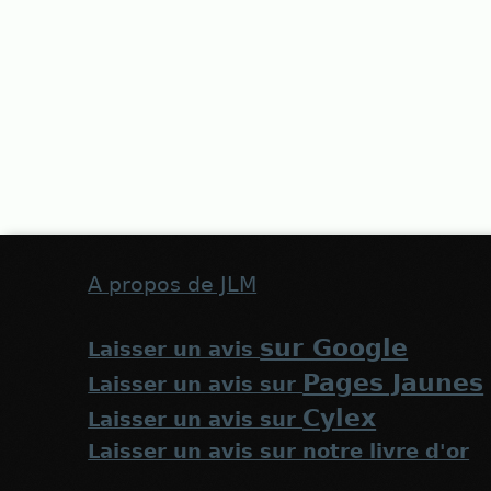
A propos de JLM
sur Google
Laisser un avis
Pages Jaunes
Laisser un avis sur
Cylex
Laisser un avis sur
Laisser un avis sur notre livre d'or