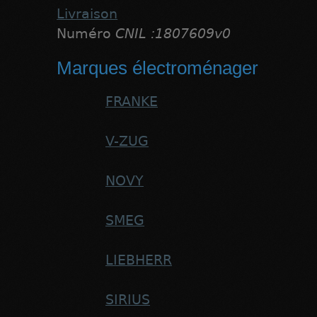
Livraison
Numéro
CNIL :1807609v0
Marques électroménager
FRANKE
V-ZUG
NOVY
SMEG
LIEBHERR
SIRIUS