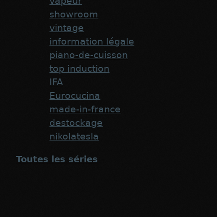
vapeur
showroom
vintage
information légale
piano-de-cuisson
top induction
IFA
Eurocucina
made-in-france
destockage
nikolatesla
Toutes les séries