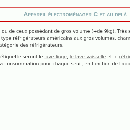
Appareil électroménager C et au delà
 ou de ceux possédant de gros volume (+de 9kg). Très s
 type réfrigérateurs américains aux gros volumes, chamb
tégorie des réfrigérateurs.
 étiquette seront le
lave-linge
,
le lave-vaisselle
et le
réfr
e la consommation pour chaque seuil, en fonction de l'ap