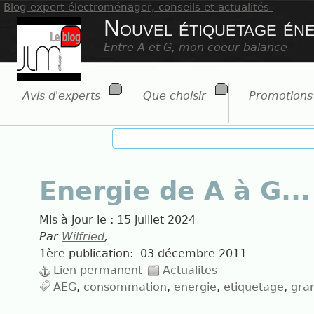
Blog expert électroménager, conseils et actualités
Nouvel étiquetage én
Entre A et G, mon coeur balance
Avis d'experts
Que choisir
Promotions
Energie de A à G...
Mis à jour le :
15 juillet 2024
Par
Wilfried
,
1ère publication:
03 décembre 2011
Lien permanent
Actualites
AEG
consommation
energie
etiquetage
gra