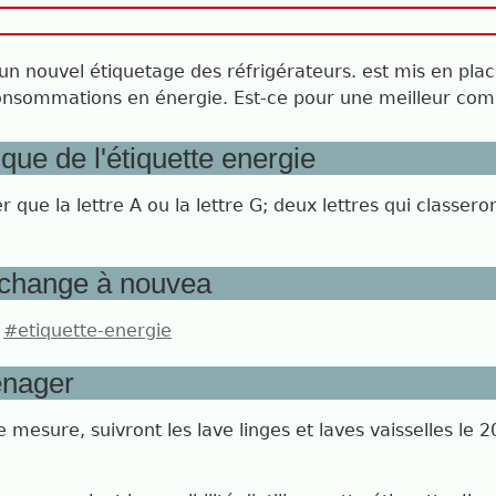
n nouvel étiquetage des réfrigérateurs. est mis en pl
consommations en énergie. Est-ce pour une meilleur c
ique de l'étiquette energie
 que la lettre A ou la lettre G; deux lettres qui classer
e change à nouvea
:
#etiquette-energie
énager
te mesure, suivront les lave linges et laves vaisselles l