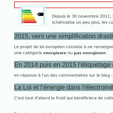
Depuis le 30 novembre 2011, u
schématise un peu plus, les 
2015, vers une simplification drast
Le projet de loi européen consiste à ne renseigner
une catégorie
ou
.
energivore
pas energivore
En 2014 puis en 2015 l'étiquetag
en réponse à l'un des commentaires sur le blog 
La Loi et l’énergie dans l'électrom
C'est tout d'abord le froid qui bénéficiera de cet