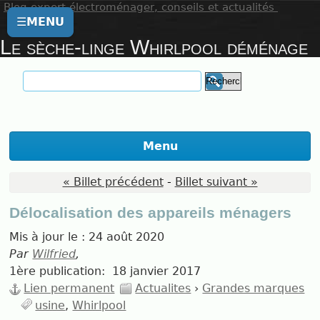
Blog expert électroménager, conseils et actualités
☰
MENU
Le sèche-linge Whirlpool déménage
Menu
« Billet précédent
-
Billet suivant »
Délocalisation des appareils ménagers
Mis à jour le :
24 août 2020
Par
Wilfried
,
1ère publication:
18 janvier 2017
Lien permanent
Actualites
›
Grandes marques
usine
Whirlpool