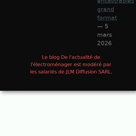
encastrables
grand
format
— 5
mars
2026
Le blog De l'actualité de
l'électroménager est modéré par
les salariés de JLM Diffusion SARL.