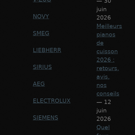
— 30
juin
NOVY
2026
Meilleurs
SMEG
pianos
de
LIEBHERR
cuisson
2026 :
SIRIUS
retours,
avis,
AEG
nos
conseils
ELECTROLUX
— 12
juin
SIEMENS
2026
Quel