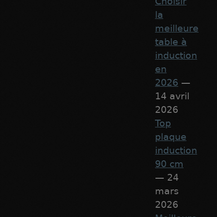
Choisir
la
meilleure
table à
induction
en
2026
—
14 avril
2026
Top
plaque
induction
90 cm
— 24
mars
2026