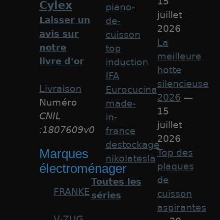
15
Cylex
piano-
juillet
Laisser un
de-
2026
avis sur
cuisson
La
notre
top
meilleure
livre d'or
induction
hotte
IFA
silencieuse
Livraison
Eurocucina
2026
—
Numéro
made-
15
CNIL
in-
juillet
:1807609v0
france
2026
destockage
Marques
Top des
nikolatesla
plaques
électroménager
de
Toutes les
FRANKE
cuisson
séries
aspirantes
V-ZUG