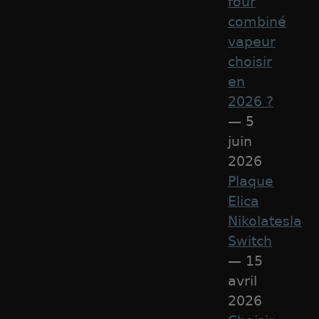
four
combiné
vapeur
choisir
en
2026 ?
— 5
juin
2026
Plaque
Elica
Nikolatesla
Switch
— 15
avril
2026