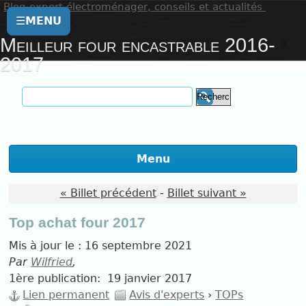
Blog expert électroménager, conseils et actualités
☰
MENU
Meilleur four encastrable 2016-
2017
Menu
« Billet précédent
-
Billet suivant »
Top achat four 2017
Mis à jour le :
16 septembre 2021
Par
Wilfried
,
1ère publication:
19 janvier 2017
Lien permanent
Avis d'experts
›
TOPs