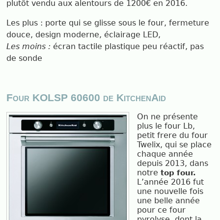
plutôt vendu aux alentours de 1200€ en 2016.
Les plus : porte qui se glisse sous le four, fermeture
douce, design moderne, éclairage LED,
Les moins :
écran tactile plastique peu réactif, pas
de sonde
Four KOLSP 60600 de KitchenAid
On ne présente
plus le four Lb,
petit frere du four
Twelix, qui se place
chaque année
depuis 2013, dans
notre
top four.
L’année 2016 fut
une nouvelle fois
une belle année
pour ce four
pyrolyse, dont la