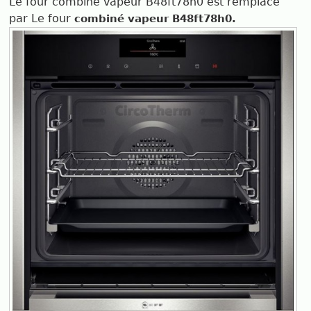
Le four combiné vapeur B48ft78n0 est remplacé
par Le four
combiné vapeur B48ft78h0.