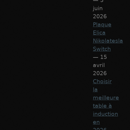
— 5
juin
2026
Plaque
Elica
Nikolatesla
Switch
— 15
avril
2026
Choisir
la
meilleure
table à
induction
en