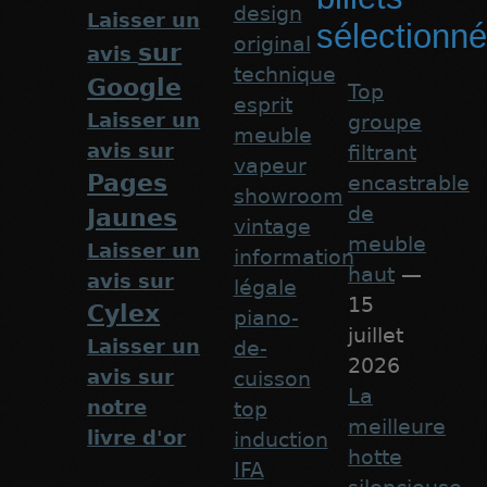
design
Laisser un
sélectionn
original
sur
avis
technique
Google
Top
esprit
Laisser un
groupe
meuble
avis sur
filtrant
vapeur
Pages
encastrable
showroom
de
Jaunes
vintage
meuble
Laisser un
information
haut
—
avis sur
légale
15
Cylex
piano-
juillet
Laisser un
de-
2026
avis sur
cuisson
La
notre
top
meilleure
livre d'or
induction
hotte
IFA