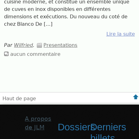
cuisine moderne, et constitue un ensemble unique
de cuves en inox disponibles en différentes
dimensions et exécutions. Du nouveau du coté de
chez Blanco De […]
Lire la suite
Par
Wilfried
.
Presentations
aucun commentaire
Haut de page
A propos
Dossiers
Derniers
de JLM
billets