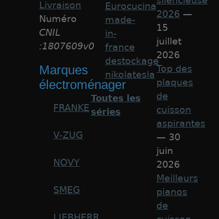
silencieuse
Livraison
Eurocucina
2026
—
Numéro
made-
15
CNIL
in-
juillet
:1807609v0
france
2026
destockage
Marques
Top des
nikolatesla
plaques
électroménager
de
Toutes les
FRANKE
cuisson
séries
aspirantes
V-ZUG
— 30
juin
NOVY
2026
Meilleurs
SMEG
pianos
de
LIEBHERR