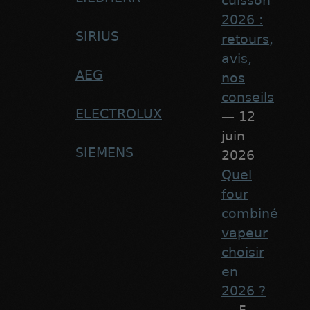
cuisson
2026 :
SIRIUS
retours,
avis,
AEG
nos
conseils
ELECTROLUX
— 12
juin
SIEMENS
2026
Quel
four
combiné
vapeur
choisir
en
2026 ?