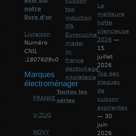
avis sur
cuisson
La
notre
top
meilleure
livre d'or
induction
hotte
IFA
silencieuse
Livraison
Eurocucina
2026
—
Numéro
made-
15
CNIL
in-
juillet
:1807609v0
france
2026
destockage
Marques
Top des
nikolatesla
plaques
électroménager
de
Toutes les
FRANKE
cuisson
séries
aspirantes
V-ZUG
— 30
juin
NOVY
2026