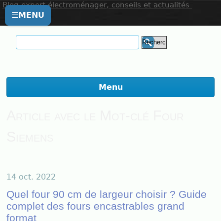
Blog expert électroménager, conseils et actualités
☰
MENU
Menu
Article avec le Mot-clé Four
Siemens
14 oct. 2022
Quel four 90 cm de largeur choisir ? Guide
complet des fours encastrables grand
format