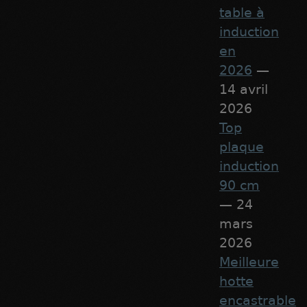
table à
induction
en
2026
—
14 avril
2026
Top
plaque
induction
90 cm
— 24
mars
2026
Meilleure
hotte
encastrable