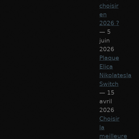
choisir
en
2026 ?
— 5
juin
2026
Plaque
Elica
Nikolatesla
Switch
— 15
avril
2026
Choisir
la
meilleure