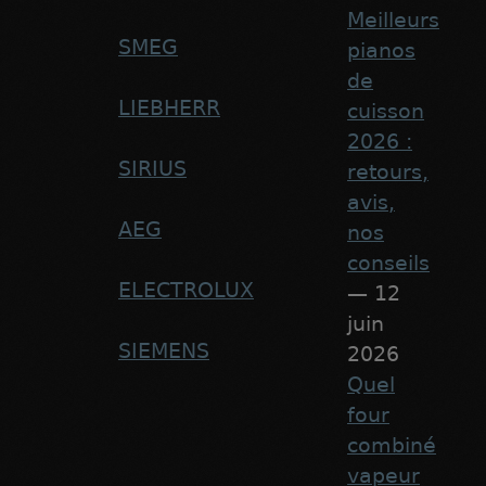
Meilleurs
SMEG
pianos
de
LIEBHERR
cuisson
2026 :
SIRIUS
retours,
avis,
AEG
nos
conseils
ELECTROLUX
— 12
juin
SIEMENS
2026
Quel
four
combiné
vapeur