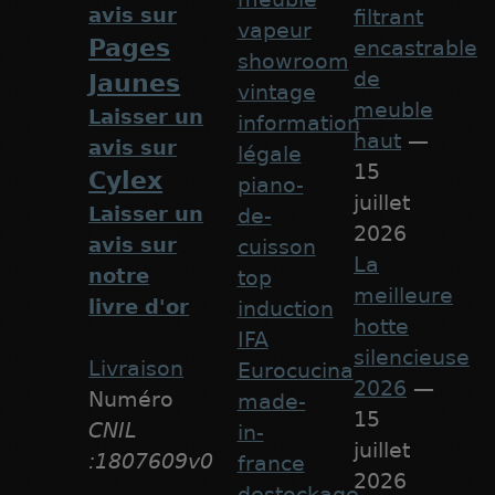
avis sur
filtrant
vapeur
Pages
encastrable
showroom
de
Jaunes
vintage
meuble
Laisser un
information
haut
—
avis sur
légale
15
Cylex
piano-
juillet
Laisser un
de-
2026
avis sur
cuisson
La
notre
top
meilleure
livre d'or
induction
hotte
IFA
silencieuse
Livraison
Eurocucina
2026
—
Numéro
made-
15
CNIL
in-
juillet
:1807609v0
france
2026
destockage