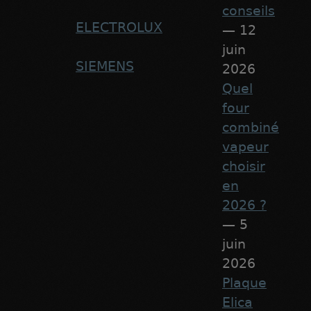
conseils
ELECTROLUX
— 12
juin
SIEMENS
2026
Quel
four
combiné
vapeur
choisir
en
2026 ?
— 5
juin
2026
Plaque
Elica