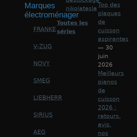
Marques
Top des
nikolatesla
plaques
électroménager
de
Toutes les
FRANKE
cuisson
séries
aspirantes
V-ZUG
— 30
juin
NOVY
2026
Meilleurs
SMEG
pianos
de
LIEBHERR
cuisson
2026 :
SIRIUS
retours,
avis,
AEG
nos