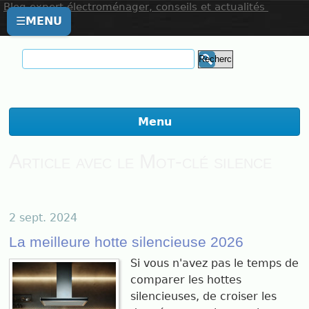
Blog expert électroménager, conseils et actualités
☰
MENU
Menu
Article avec le Mot-clé silence
2 sept. 2024
La meilleure hotte silencieuse 2026
Si vous n'avez pas le temps de
comparer les hottes
silencieuses, de croiser les