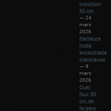
induction
90 cm
— 24
mars
2026
Meilleure
hotte
encastrable
silencieuse
— 9
mars
2026
Quel
four 90
cm de
largeur