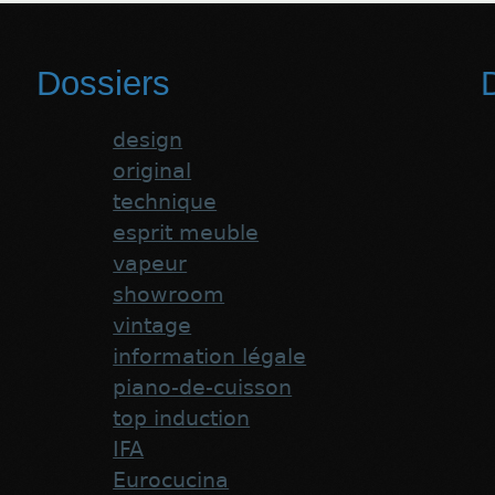
Dossiers
D
design
original
technique
esprit meuble
vapeur
showroom
vintage
information légale
piano-de-cuisson
top induction
IFA
Eurocucina