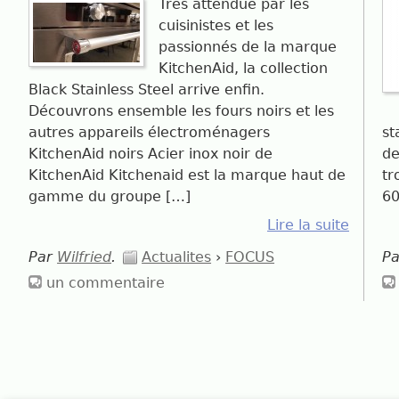
Très attendue par les
cuisinistes et les
passionnés de la marque
KitchenAid, la collection
Black Stainless Steel arrive enfin.
Découvrons ensemble les fours noirs et les
autres appareils électroménagers
st
KitchenAid noirs Acier inox noir de
de
KitchenAid Kitchenaid est la marque haut de
tr
gamme du groupe […]
60
Lire la suite
Par
Wilfried
.
Actualites
›
FOCUS
P
un commentaire