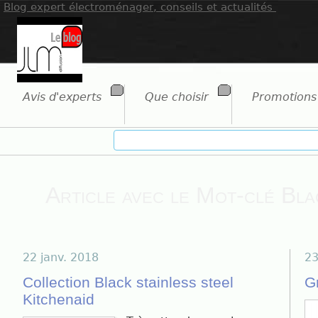
Blog expert électroménager, conseils et actualités
Avis d'experts
Que choisir
Promotions
Article avec le Mot-clé Bla
22 janv. 2018
23
Collection Black stainless steel
G
Kitchenaid