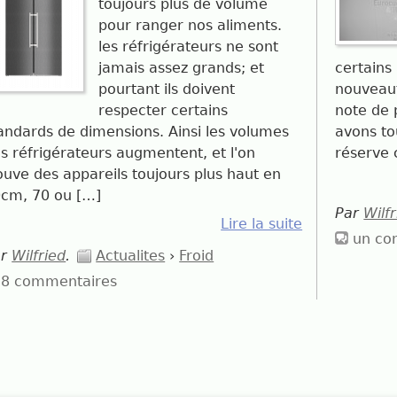
toujours plus de volume
pour ranger nos aliments.
les réfrigérateurs ne sont
jamais assez grands; et
certains
pourtant ils doivent
nouveaut
respecter certains
note de 
andards de dimensions. Ainsi les volumes
avons to
s réfrigérateurs augmentent, et l'on
réserve 
ouve des appareils toujours plus haut en
cm, 70 ou […]
Par
Wilf
Lire la suite
un co
ar
Wilfried
.
Actualites
›
Froid
8 commentaires