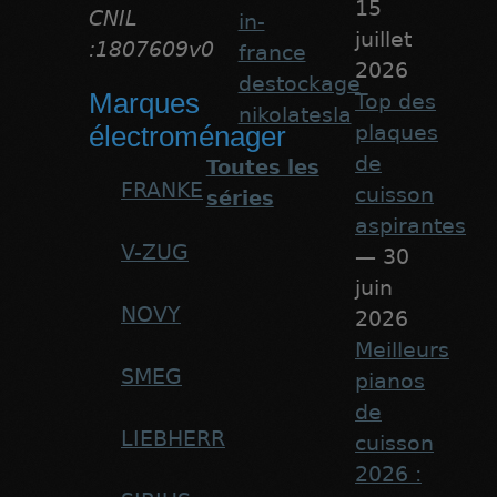
15
CNIL
in-
juillet
:1807609v0
france
2026
destockage
Marques
Top des
nikolatesla
plaques
électroménager
de
Toutes les
FRANKE
cuisson
séries
aspirantes
V-ZUG
— 30
juin
NOVY
2026
Meilleurs
SMEG
pianos
de
LIEBHERR
cuisson
2026 :