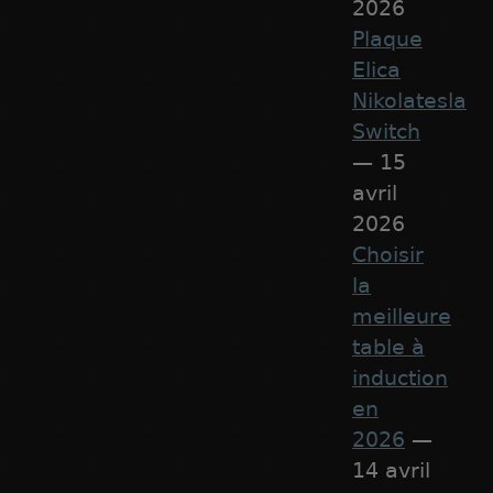
2026
Plaque
Elica
Nikolatesla
Switch
— 15
avril
2026
Choisir
la
meilleure
table à
induction
en
2026
—
14 avril