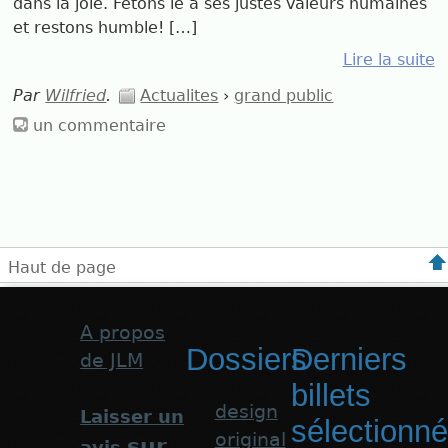
dans la joie. Fêtons le à ses justes valeurs humaines
et restons humble! […]
Lire la suite
Par
Wilfried
.
Actualites
›
grand public
un commentaire
Haut de page
A propos
Dossiers
Derniers
de JLM
billets
design
Laisser un
sélectionn
original
sur
avis