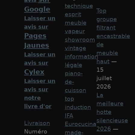
technique
Google
Top
esprit
Laisser un
groupe
meuble
avis sur
filtrant
vapeur
Pages
encastrable
showroom
de
Jaunes
vintage
meuble
Laisser un
information
haut
—
avis sur
légale
15
Cylex
piano-
juillet
Laisser un
de-
2026
avis sur
cuisson
La
notre
top
meilleure
livre d'or
induction
hotte
IFA
silencieuse
Livraison
Eurocucina
2026
—
Numéro
made-