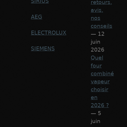
SIRIUS
retours,
avis,
AEG
nos
conseils
ELECTROLUX
— 12
juin
SIEMENS
2026
Quel
four
combiné
vapeur
choisir
en
2026 ?
— 5
juin