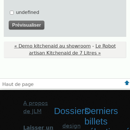
undefined
« Demo kitchenaid au showroom
-
Le Robot
artisan Kitchenaid de 7 Litres »
Haut de page
A propos
Dossiers
Derniers
de JLM
billets
design
Laisser un