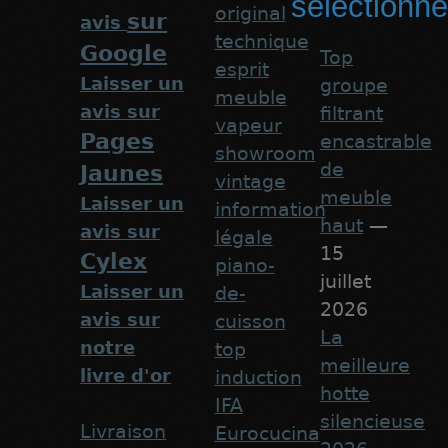
sélectionn
original
sur
avis
technique
Google
Top
esprit
Laisser un
groupe
meuble
avis sur
filtrant
vapeur
Pages
encastrable
showroom
de
Jaunes
vintage
meuble
Laisser un
information
haut
—
avis sur
légale
15
Cylex
piano-
juillet
Laisser un
de-
2026
avis sur
cuisson
La
notre
top
meilleure
livre d'or
induction
hotte
IFA
silencieuse
Livraison
Eurocucina