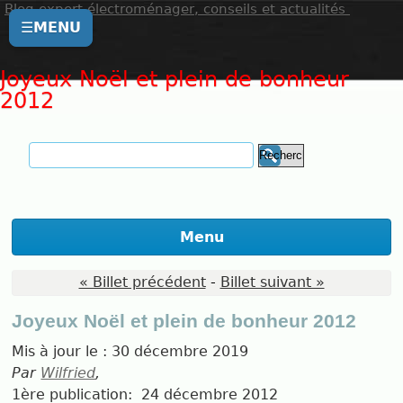
Blog expert électroménager, conseils et actualités
☰
MENU
Joyeux Noël et plein de bonheur
2012
Menu
« Billet précédent
-
Billet suivant »
Joyeux Noël et plein de bonheur 2012
Mis à jour le :
30 décembre 2019
Par
Wilfried
,
1ère publication:
24 décembre 2012