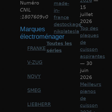
2026
—
Numéro
made-
15
CNIL
in-
juillet
:1807609v0
france
2026
destockage
Marques
Top des
nikolatesla
plaques
électroménager
de
Toutes les
FRANKE
cuisson
séries
aspirantes
V-ZUG
— 30
juin
NOVY
2026
Meilleurs
SMEG
pianos
de
LIEBHERR
cuisson