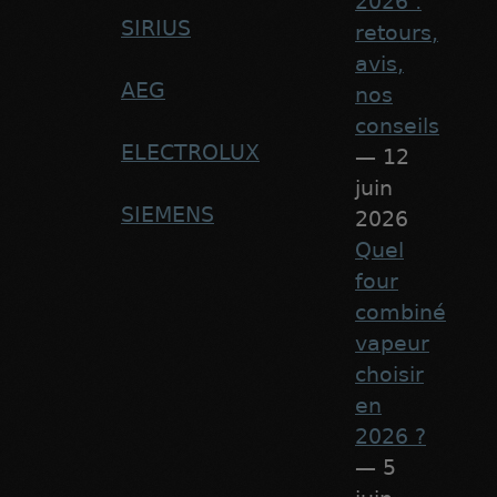
2026 :
SIRIUS
retours,
avis,
AEG
nos
conseils
ELECTROLUX
— 12
juin
SIEMENS
2026
Quel
four
combiné
vapeur
choisir
en
2026 ?
— 5