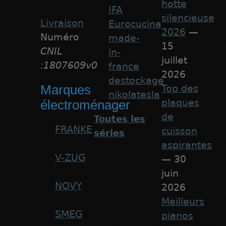
hotte
IFA
silencieuse
Livraison
Eurocucina
2026
—
Numéro
made-
15
CNIL
in-
juillet
:1807609v0
france
2026
destockage
Marques
Top des
nikolatesla
plaques
électroménager
de
Toutes les
FRANKE
cuisson
séries
aspirantes
V-ZUG
— 30
juin
NOVY
2026
Meilleurs
SMEG
pianos