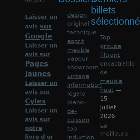
billets
design
Laisser un
sélectionn
original
sur
avis
technique
Google
Top
esprit
Laisser un
groupe
meuble
avis sur
filtrant
vapeur
Pages
encastrable
showroom
de
Jaunes
vintage
meuble
Laisser un
information
haut
—
avis sur
légale
15
Cylex
piano-
juillet
Laisser un
de-
2026
avis sur
cuisson
La
notre
top
meilleure
livre d'or
induction