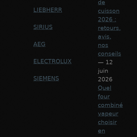
de
LIEBHERR
cuisson
2026 :
SIRIUS
retours,
avis,
AEG
nos
conseils
ELECTROLUX
— 12
juin
SIEMENS
2026
Quel
four
combiné
vapeur
choisir
en