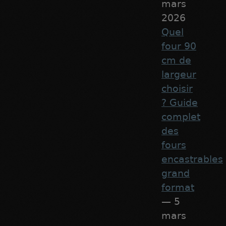
mars
2026
Quel
four 90
cm de
largeur
choisir
? Guide
complet
des
fours
encastrables
grand
format
— 5
mars