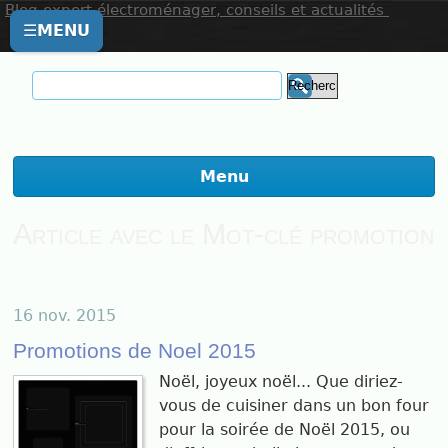
Blog expert électroménager, conseils et actualités
☰
MENU
Menu
Article avec le Mot-clé promotion
16 nov. 2015
Promotions de Noel 2015
Noël, joyeux noël... Que diriez-
vous de cuisiner dans un bon four
pour la soirée de Noël 2015, ou