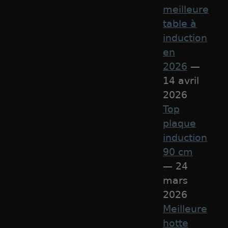
meilleure
table à
induction
en
2026
—
14 avril
2026
Top
plaque
induction
90 cm
— 24
mars
2026
Meilleure
hotte