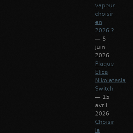
vapeur
choisir
en
2026 ?
— 5
juin
2026
Plaque
Elica
Nikolatesla
Switch
— 15
avril
2026
Choisir
la