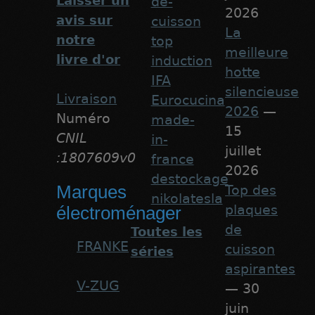
Laisser un
de-
2026
avis sur
cuisson
La
notre
top
meilleure
livre d'or
induction
hotte
IFA
silencieuse
Livraison
Eurocucina
2026
—
Numéro
made-
15
CNIL
in-
juillet
:1807609v0
france
2026
destockage
Marques
Top des
nikolatesla
plaques
électroménager
de
Toutes les
FRANKE
cuisson
séries
aspirantes
V-ZUG
— 30
juin