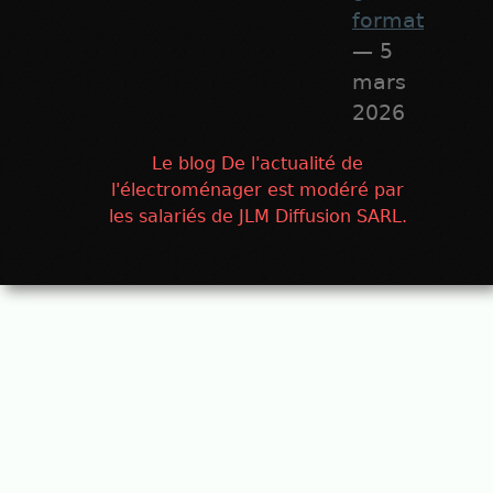
format
— 5
mars
2026
Le blog De l'actualité de
l'électroménager est modéré par
les salariés de JLM Diffusion SARL.