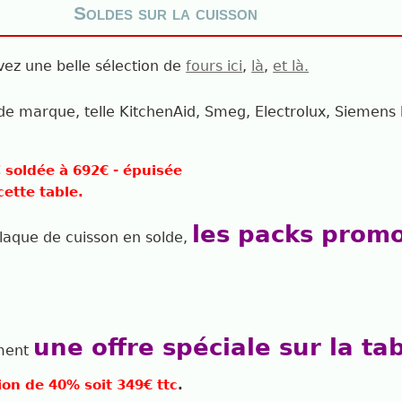
Soldes sur la cuisson
vez une belle sélection de
fours ici
,
là
,
et là.
de marque, telle KitchenAid, Smeg, Electrolux, Siemens 
€
soldée à 692€ - épuisée
ette table.
les packs prom
plaque de cuisson en solde,
une offre spéciale sur la ta
ment
on de 40% soit 349€ ttc
.