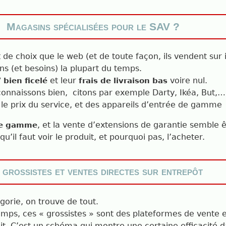
Magasins spécialisées pour le SAV ?
de choix que le web (et de toute façon, ils vendent sur 
s (et besoins) la plupart du temps.
et leur
voire nul.
 bien ficelé
frais de livraison bas
onnaissons bien,
citons par exemple Darty, Ikéa, But,
le prix du service, et des appareils d’entrée de gamme
, et la vente d’extensions de garantie semble ê
de gamme
’il faut voir le produit, et pourquoi pas, l’acheter.
 grossistes et ventes directes sur entrepôt
gorie, on trouve de tout.
emps, ces « grossistes » sont des plateformes de vente en
it. C’est un schéma qui montre une certaine efficacité 