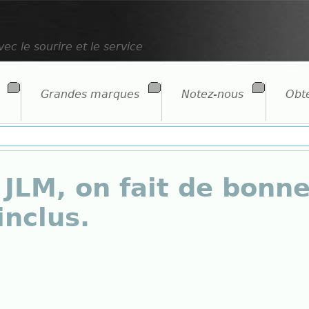
ec le sourire et le service
Grandes marques
Notez-nous
Obte
 JLM, on fait de bonne
inclus.