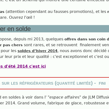
(attention cependant au fausses promotions),
et les
bas
are. Ouvrez l’œil !
ger en solde
ropose, depuis mi 2013, quelques
offres dans son coin d
sont rares, et se retrouvent
finalement ven
r pas chers
 pour les
, nous avons donc décidé 
soldes d’hiver 2014
r leur prix et leur qualité : c'est exceptionnel et c'est o
s d'été 2014 c'est ici
sur les réfrigérateurs (quantité limitée) - fini
en soldes à voir dans l' "
espace affaire
s" de JLM Diffu
vrier 2014. Grand volume, fabrique de glace, robustesse