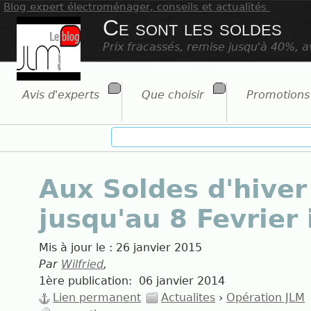
Blog expert électroménager, conseils et actualités
Ce sont les soldes
Prix fracassés, remise jusqu'à 40%, av
Avis d'experts
Que choisir
Promotions
Aux Soldes d'hiver
jusqu'au 8 Fevrier 
Mis à jour le :
26 janvier 2015
Par
Wilfried
,
1ère publication:
06 janvier 2014
Lien permanent
Actualites
›
Opération JLM