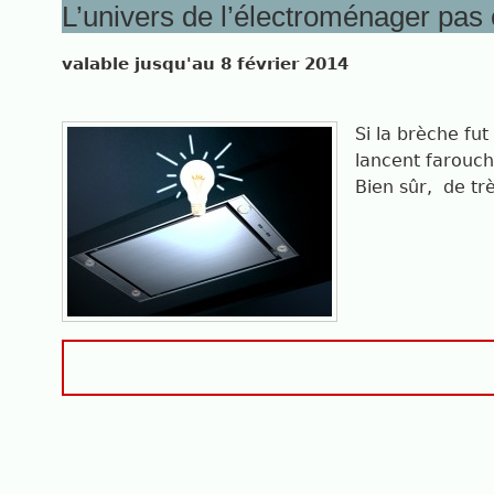
L’univers de l’électroménager pas
valable jusqu'au 8 février 2014
Si la brèche fu
lancent farouch
Bien sûr,
de tr