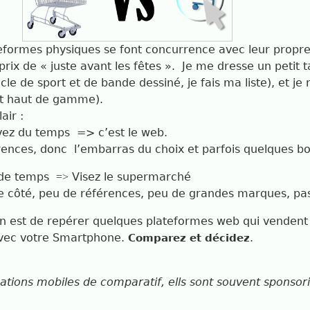
teformes physiques se font concurrence avec leur propre
 prix de « juste avant les fêtes ».
Je me dresse un petit t
le de sport et de bande dessiné, je fais ma liste), et je 
t haut de gamme).
air :
avez du temps
=>
c’est le web.
rences, donc
l’embarras du choix et parfois quelques bon
 de temps
Visez le supermarché
=>
e côté, peu de références, peu de grandes marques, pas
ion est de repérer quelques plateformes web qui vendent v
vec votre Smartphone.
.
Comparez et décidez
ications mobiles de comparatif, ells sont souvent sponso