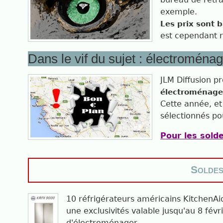
exemple.
Les prix sont 
est cependant r
Dans le vif du sujet : électroména
JLM Diffusion p
électroménage
Cette année, et
sélectionnés pou
Pour les solde
Soldes 
10 réfrigérateurs américains KitchenAid 
une exclusivités valable jusqu'au 8 fé
d'électroménager.