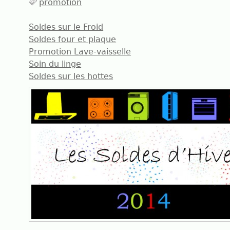
promotion
Soldes sur le Froid
Soldes four et plaque
Promotion Lave-vaisselle
Soin du linge
Soldes sur les hottes