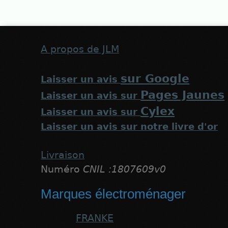
A propos de JLM
sur Google
Laisser un avis
Pages Jaunes
Laisser un avis sur
Cylex
Laisser un avis sur
Laisser un avis sur notre livre d'or
Livraison
Numéro
CNIL :1807609v0
Marques électroménager
FRANKE