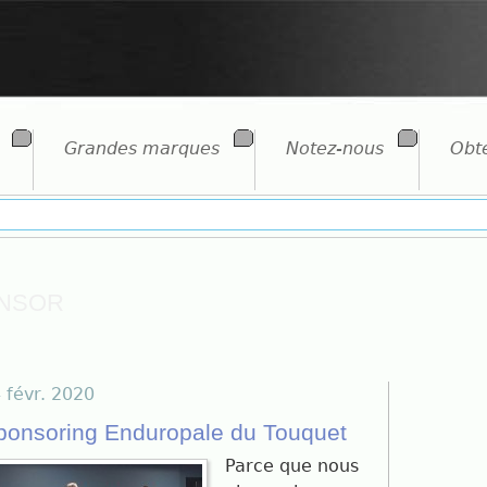
Grandes marques
Notez-nous
Obte
onsor
 févr. 2020
ponsoring Enduropale du Touquet
Parce que nous