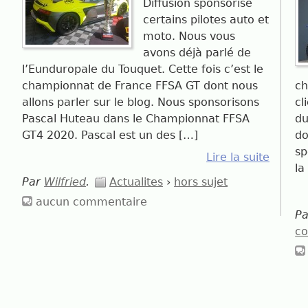
Diffusion sponsorise
certains pilotes auto et
moto. Nous vous
avons déjà parlé de
l’Eunduropale du Touquet. Cette fois c’est le
championnat de France FFSA GT dont nous
ch
allons parler sur le blog. Nous sponsorisons
cl
Pascal Huteau dans le Championnat FFSA
du
GT4 2020. Pascal est un des […]
do
sp
Lire la suite
la
Par
Wilfried
.
Actualites
›
hors sujet
aucun commentaire
P
co