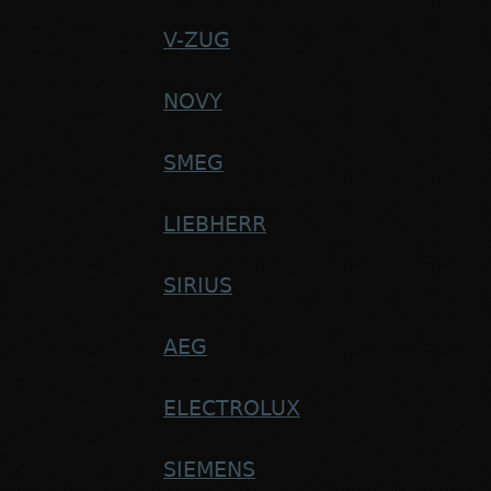
V-ZUG
NOVY
SMEG
LIEBHERR
SIRIUS
AEG
ELECTROLUX
SIEMENS