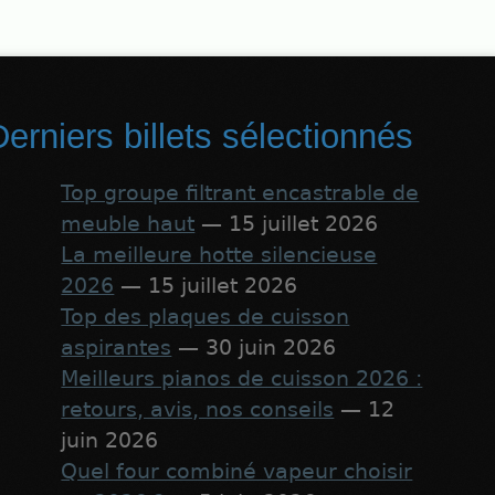
erniers billets sélectionnés
Top groupe filtrant encastrable de
meuble haut
— 15 juillet 2026
La meilleure hotte silencieuse
2026
— 15 juillet 2026
Top des plaques de cuisson
aspirantes
— 30 juin 2026
Meilleurs pianos de cuisson 2026 :
retours, avis, nos conseils
— 12
juin 2026
Quel four combiné vapeur choisir