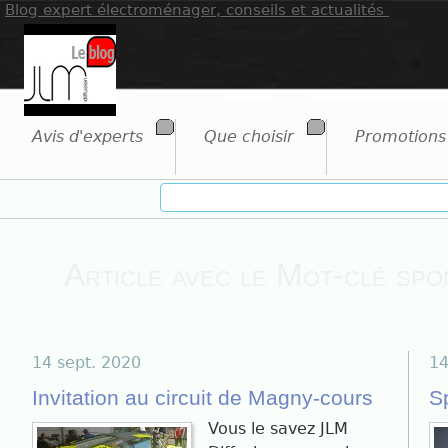
Blog expert électroménager, conseils et actualités
Avis d'experts
Que choisir
Promotions
Article avec le Mot-clé sp
14 sept. 2020
14
Invitation au circuit de Magny-cours
S
Vous le savez JLM