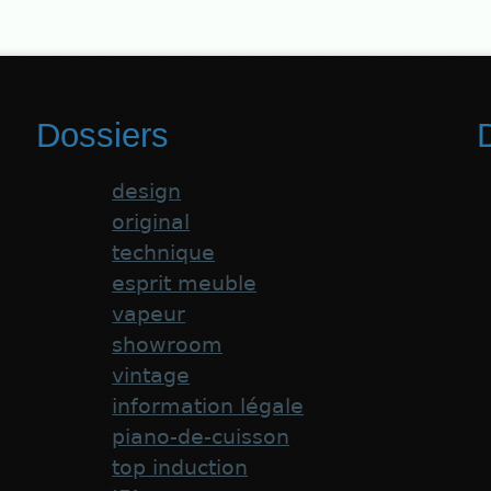
Dossiers
D
design
original
technique
esprit meuble
vapeur
showroom
vintage
information légale
piano-de-cuisson
top induction