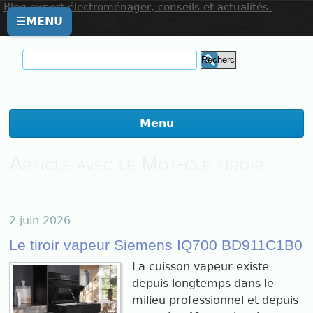
Blog expert électroménager, conseils et actualités
☰
MENU
Menu
Article avec le Mot-clé tiroir
2 juin 2026
Le tiroir vapeur Siemens IQ700 BD911C1B0
La cuisson vapeur existe
depuis longtemps dans le
milieu professionnel et depuis