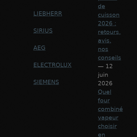
de
LIEBHERR
cuisson
2026 :
SIRIUS
retours,
avis,
AEG
nos
conseils
ELECTROLUX
— 12
juin
SIEMENS
2026
Quel
four
combiné
vapeur
choisir
en