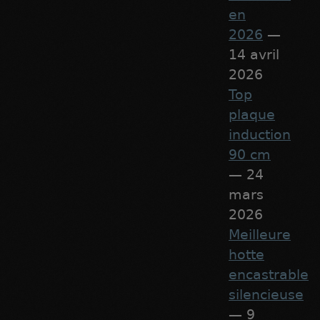
en
2026
—
14 avril
2026
Top
plaque
induction
90 cm
— 24
mars
2026
Meilleure
hotte
encastrable
silencieuse
— 9