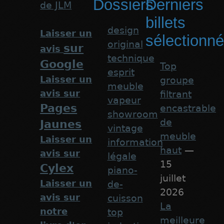
Dossiers
Derniers
de JLM
billets
design
Laisser un
sélectionn
original
sur
avis
technique
Google
Top
esprit
Laisser un
groupe
meuble
avis sur
filtrant
vapeur
Pages
encastrable
showroom
de
Jaunes
vintage
meuble
Laisser un
information
haut
—
avis sur
légale
15
Cylex
piano-
juillet
Laisser un
de-
2026
avis sur
cuisson
La
notre
top
meilleure