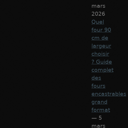
mars
2026
Quel
four 90
cm de
largeur
choisir
? Guide
complet
des
fours
encastrables
grand
format
— 5
mars