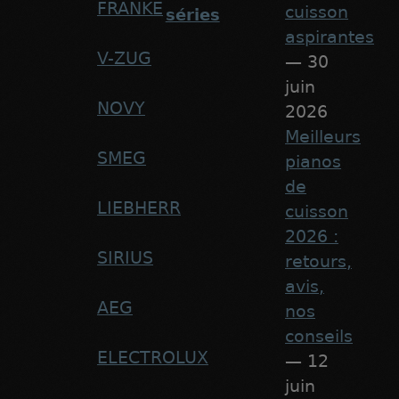
FRANKE
cuisson
séries
aspirantes
V-ZUG
— 30
juin
NOVY
2026
Meilleurs
SMEG
pianos
de
LIEBHERR
cuisson
2026 :
SIRIUS
retours,
avis,
AEG
nos
conseils
ELECTROLUX
— 12
juin