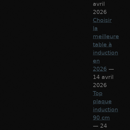
avril
2026
Choisir
la
meilleure
table à
induction
en
2026
—
14 avril
2026
Top
plaque
induction
90 cm
— 24