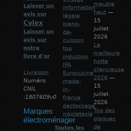
meuble
Laisser un
information
haut
—
avis sur
légale
15
Cylex
piano-
juillet
Laisser un
de-
2026
avis sur
cuisson
La
notre
top
meilleure
livre d'or
induction
hotte
IFA
silencieuse
Livraison
Eurocucina
2026
—
Numéro
made-
15
CNIL
in-
juillet
:1807609v0
france
2026
destockage
Marques
Top des
nikolatesla
plaques
électroménager
de
Toutes les