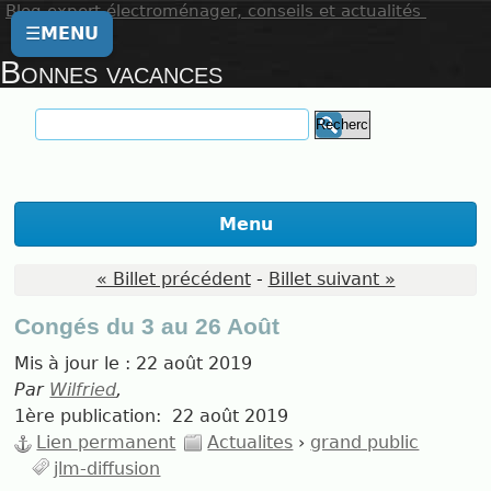
Blog expert électroménager, conseils et actualités
☰
MENU
Bonnes vacances
Menu
« Billet précédent
-
Billet suivant »
Congés du 3 au 26 Août
Mis à jour le :
22 août 2019
Par
Wilfried
,
1ère publication:
22 août 2019
Lien permanent
Actualites
›
grand public
jlm-diffusion