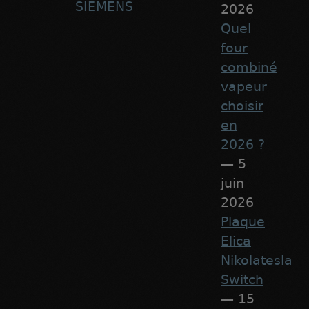
SIEMENS
2026
Quel
four
combiné
vapeur
choisir
en
2026 ?
— 5
juin
2026
Plaque
Elica
Nikolatesla
Switch
— 15