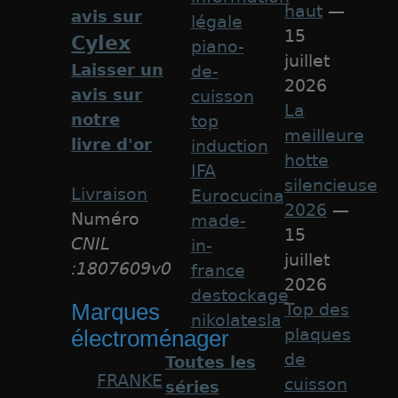
haut
—
avis sur
légale
15
Cylex
piano-
juillet
Laisser un
de-
2026
avis sur
cuisson
La
notre
top
meilleure
livre d'or
induction
hotte
IFA
silencieuse
Livraison
Eurocucina
2026
—
Numéro
made-
15
CNIL
in-
juillet
:1807609v0
france
2026
destockage
Marques
Top des
nikolatesla
plaques
électroménager
de
Toutes les
FRANKE
cuisson
séries