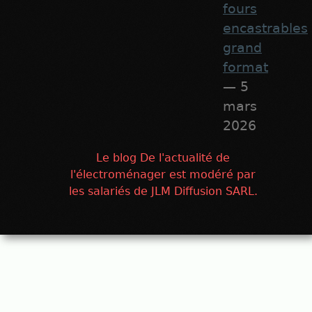
fours
encastrables
grand
format
— 5
mars
2026
Le blog De l'actualité de
l'électroménager est modéré par
les salariés de JLM Diffusion SARL.