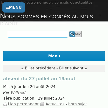
Blog expert électroménager, conseils et actualités
☰
MENU
Nous sommes en congés au mois
d'août
Menu
« Billet précédent
-
Billet suivant »
absent du 27 juillet au 19août
Mis à jour le :
26 août 2024
Par
Wilfried
,
1ère publication:
29 juillet 2024
Lien permanent
Actualites
›
hors sujet