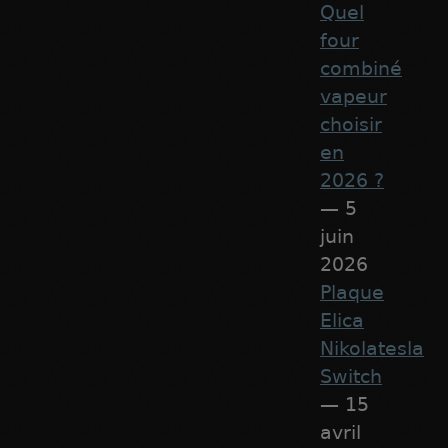
Quel
four
combiné
vapeur
choisir
en
2026 ?
— 5
juin
2026
Plaque
Elica
Nikolatesla
Switch
— 15
avril