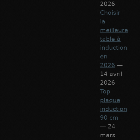
2026
Choisir
la
meilleure
table à
induction
en
2026
—
14 avril
2026
Top
plaque
induction
90 cm
— 24
mars