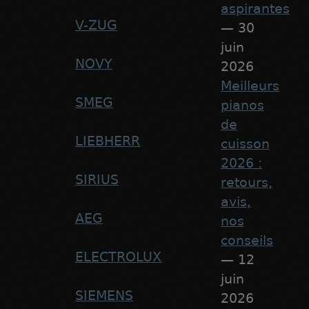
aspirantes
V-ZUG
— 30
juin
NOVY
2026
Meilleurs
SMEG
pianos
de
LIEBHERR
cuisson
2026 :
SIRIUS
retours,
avis,
AEG
nos
conseils
ELECTROLUX
— 12
juin
SIEMENS
2026