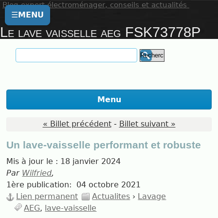
Blog expert électroménager, conseils et actualités
☰
MENU
Le lave vaisselle aeg FSK73778P
Menu
« Billet précédent
-
Billet suivant »
Un lave-vaisselle performant et robuste
Mis à jour le :
18 janvier 2024
Par
Wilfried
,
1ère publication:
04 octobre 2021
Lien permanent
Actualites
›
Lavage
AEG
lave-vaisselle