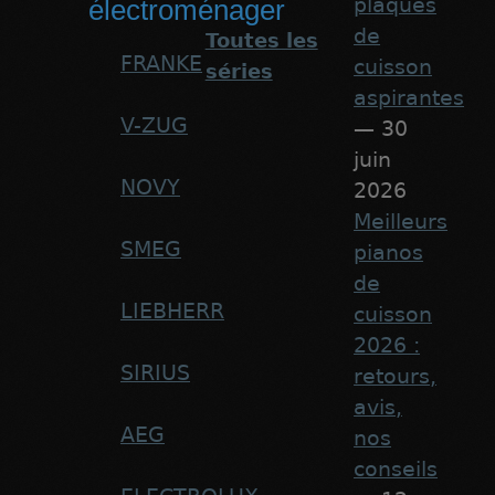
plaques
électroménager
de
Toutes les
FRANKE
cuisson
séries
aspirantes
V-ZUG
— 30
juin
NOVY
2026
Meilleurs
SMEG
pianos
de
LIEBHERR
cuisson
2026 :
SIRIUS
retours,
avis,
AEG
nos
conseils