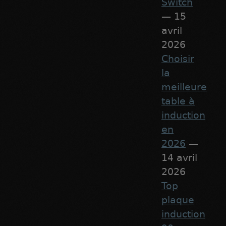
Switch
— 15
avril
2026
Choisir
la
meilleure
table à
induction
en
2026
—
14 avril
2026
Top
plaque
induction