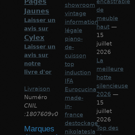
Pages
encastrable
showroom
de
Jaunes
vintage
meuble
Laisser un
information
haut
—
avis sur
légale
15
Cylex
piano-
juillet
Laisser un
de-
2026
avis sur
cuisson
La
notre
top
meilleure
livre d'or
induction
hotte
IFA
silencieuse
Livraison
Eurocucina
2026
—
Numéro
made-
15
CNIL
in-
juillet
:1807609v0
france
2026
destockage
Marques
Top des
nikolatesla