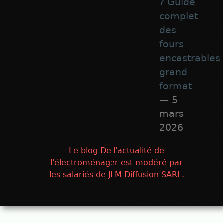
? Guide
complet
des
fours
encastrables
grand
format
— 5
mars
2026
Le blog De l'actualité de
l'électroménager est modéré par
les salariés de JLM Diffusion SARL.