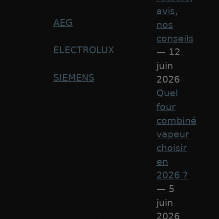
avis,
AEG
nos
conseils
ELECTROLUX
— 12
juin
SIEMENS
2026
Quel
four
combiné
vapeur
choisir
en
2026 ?
— 5
juin
2026