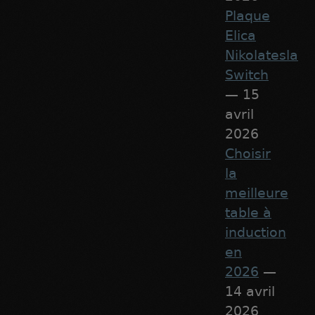
Plaque
Elica
Nikolatesla
Switch
— 15
avril
2026
Choisir
la
meilleure
table à
induction
en
2026
—
14 avril
2026