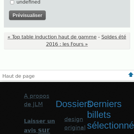
undefined
« Top table induction haut de gamme
-
Soldes été
2016 : les Fours »
Haut de page
A propos
Dossiers
Derniers
de JLM
billets
design
Laisser un
sélectionn
original
sur
avis