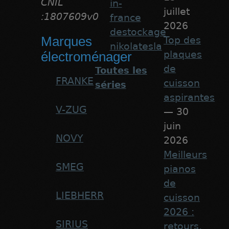
CNIL
in-
juillet
:1807609v0
france
2026
destockage
Marques
Top des
nikolatesla
plaques
électroménager
de
Toutes les
FRANKE
cuisson
séries
aspirantes
V-ZUG
— 30
juin
NOVY
2026
Meilleurs
SMEG
pianos
de
LIEBHERR
cuisson
2026 :
SIRIUS
retours,