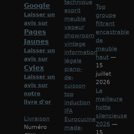
technique
Google
Top
esprit
Laisser un
groupe
meuble
avis sur
filtrant
vapeur
Pages
encastrable
showroom
de
Jaunes
vintage
meuble
Laisser un
information
haut
—
avis sur
légale
15
Cylex
piano-
juillet
Laisser un
de-
2026
avis sur
cuisson
La
notre
top
meilleure
livre d'or
induction
hotte
IFA
silencieuse
Livraison
Eurocucina
2026
—
Numéro
made-
15