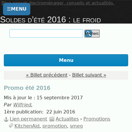
Blog expert électroménager, conseils et actualités
☰
MENU
Soldes d’été 2016 : le froid
Menu
« Billet précédent
-
Billet suivant »
Promo été 2016
Mis à jour le :
15 septembre 2017
Par
Wilfried
,
1ère publication:
22 juin 2016
Lien permanent
Actualites
›
Promotions
KitchenAid
promotion
smeg