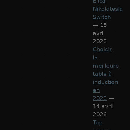
Elica
Nikolatesla
Switch
— 15
avril
2026
Choisir
la
meilleure
table à
induction
en
2026
—
14 avril
2026
Top