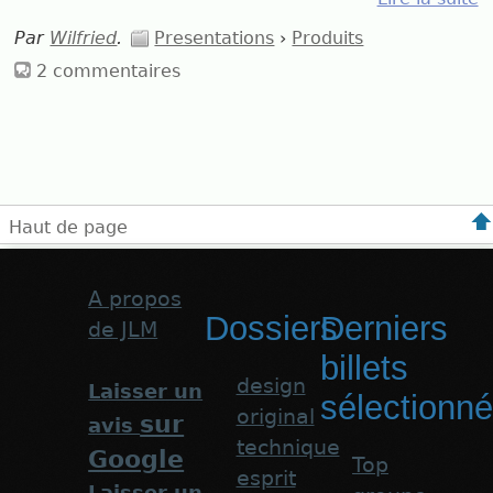
Par
Wilfried
.
Presentations
›
Produits
2 commentaires
Haut de page
A propos
Dossiers
Derniers
de JLM
billets
design
Laisser un
sélectionn
original
sur
avis
technique
Google
Top
esprit
Laisser un