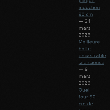
plaque
induction
90 cm
— 24
mars
2026
Meilleure
hotte
encastrable
silencieuse
— 9
mars
2026
Quel
four 90
cm de