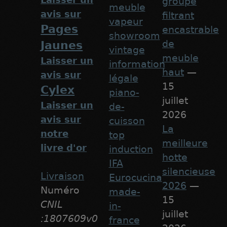
groupe
meuble
avis sur
filtrant
vapeur
Pages
encastrable
showroom
de
Jaunes
vintage
meuble
Laisser un
information
haut
—
avis sur
légale
15
Cylex
piano-
juillet
Laisser un
de-
2026
avis sur
cuisson
La
notre
top
meilleure
livre d'or
induction
hotte
IFA
silencieuse
Livraison
Eurocucina
2026
—
Numéro
made-
15
CNIL
in-
juillet
:1807609v0
france