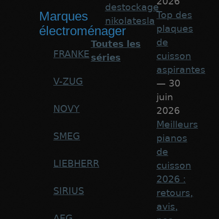
2026
destockage
Marques
Top des
nikolatesla
plaques
électroménager
de
Toutes les
FRANKE
cuisson
séries
aspirantes
V-ZUG
— 30
juin
NOVY
2026
Meilleurs
SMEG
pianos
de
LIEBHERR
cuisson
2026 :
SIRIUS
retours,
avis,
AEG