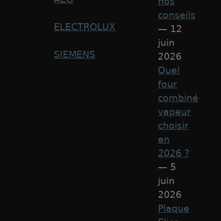
nos
conseils
ELECTROLUX
— 12
juin
SIEMENS
2026
Quel
four
combiné
vapeur
choisir
en
2026 ?
— 5
juin
2026
Plaque