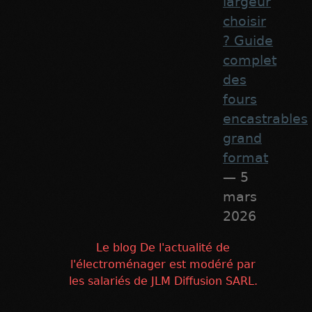
largeur
choisir
? Guide
complet
des
fours
encastrables
grand
format
— 5
mars
2026
Le blog De l'actualité de
l'électroménager est modéré par
les salariés de JLM Diffusion SARL.