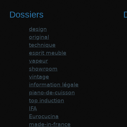
Dossiers
D
design
original
technique
esprit meuble
vapeur
showroom
vintage
information légale
piano-de-cuisson
top induction
IFA
Eurocucina
made-in-france