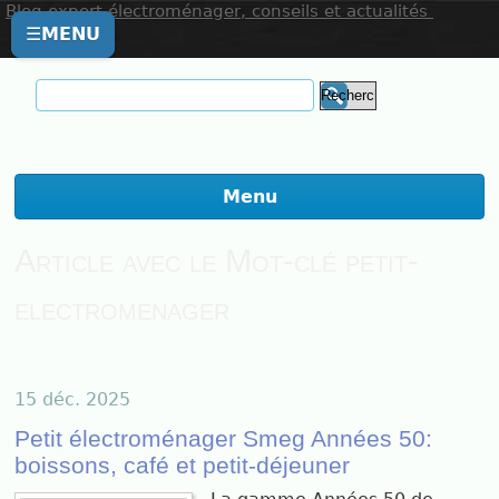
Blog expert électroménager, conseils et actualités
☰
MENU
Menu
Article avec le Mot-clé petit-
electromenager
15 déc. 2025
Petit électroménager Smeg Années 50:
boissons, café et petit-déjeuner