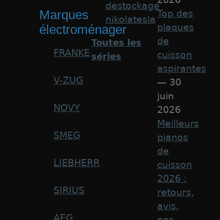
destockage
Marques
Top des
nikolatesla
plaques
électroménager
de
Toutes les
FRANKE
cuisson
séries
aspirantes
V-ZUG
— 30
juin
NOVY
2026
Meilleurs
SMEG
pianos
de
LIEBHERR
cuisson
2026 :
SIRIUS
retours,
avis,
AEG
nos