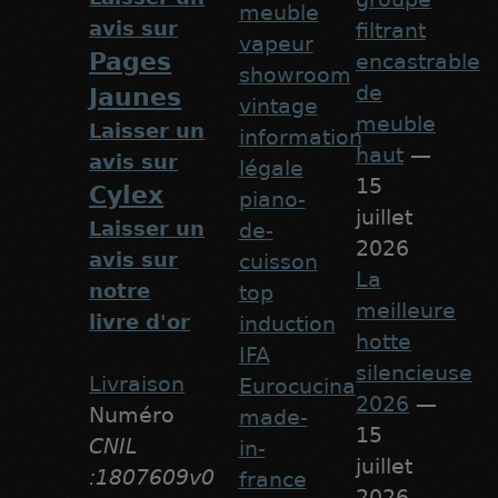
meuble
avis sur
filtrant
vapeur
Pages
encastrable
showroom
de
Jaunes
vintage
meuble
Laisser un
information
haut
—
avis sur
légale
15
Cylex
piano-
juillet
Laisser un
de-
2026
avis sur
cuisson
La
notre
top
meilleure
livre d'or
induction
hotte
IFA
silencieuse
Livraison
Eurocucina
2026
—
Numéro
made-
15
CNIL
in-
juillet
:1807609v0
france
2026