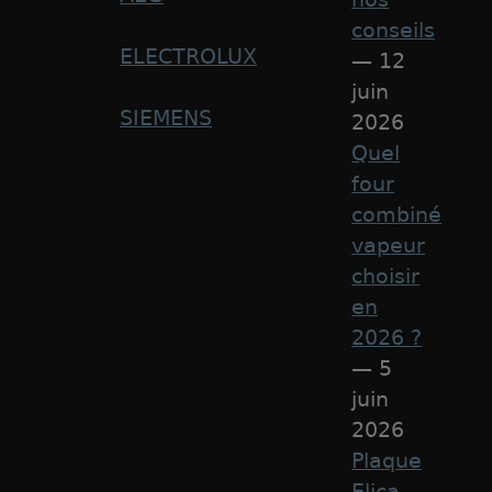
conseils
ELECTROLUX
— 12
juin
SIEMENS
2026
Quel
four
combiné
vapeur
choisir
en
2026 ?
— 5
juin
2026
Plaque
Elica