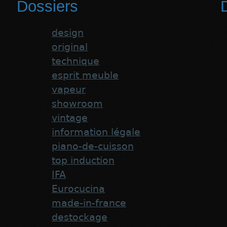
Dossiers
D
design
original
technique
esprit meuble
vapeur
showroom
vintage
information légale
piano-de-cuisson
top induction
IFA
Eurocucina
made-in-france
destockage