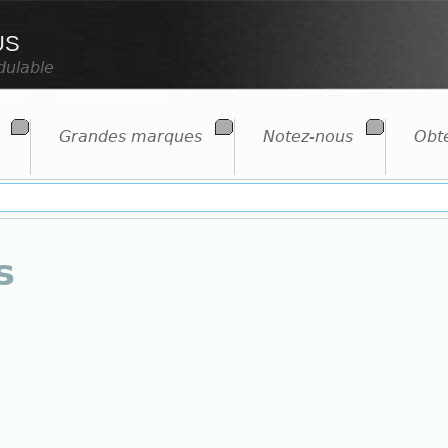
us
dulable
Grandes marques
Notez-nous
Obte
s