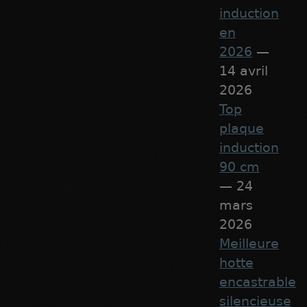
induction
en
2026
—
14 avril
2026
Top
plaque
induction
90 cm
— 24
mars
2026
Meilleure
hotte
encastrable
silencieuse