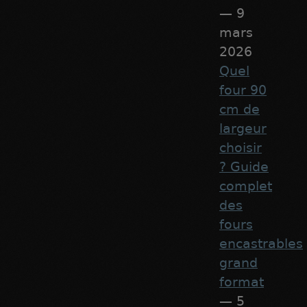
— 9
mars
2026
Quel
four 90
cm de
largeur
choisir
? Guide
complet
des
fours
encastrables
grand
format
— 5