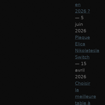
en
2026 ?
— 5
juin
2026
Plaque
Elica
Nikolatesla
Switch
— 15
avril
2026
Choisir
la
meilleure
table à