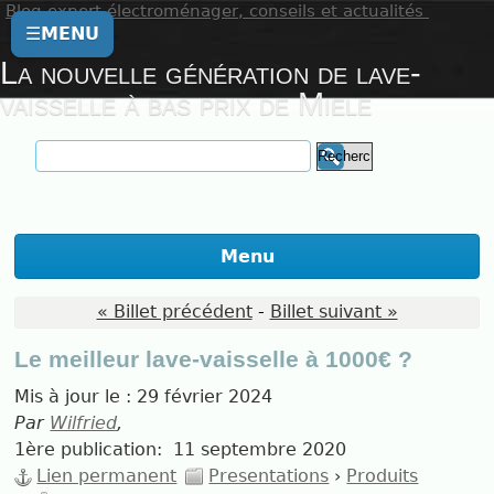
Blog expert électroménager, conseils et actualités
☰
MENU
La nouvelle génération de lave-
vaisselle à bas prix de Miele
Menu
« Billet précédent
-
Billet suivant »
Le meilleur lave-vaisselle à 1000€ ?
Mis à jour le :
29 février 2024
Par
Wilfried
,
1ère publication:
11 septembre 2020
Lien permanent
Presentations
›
Produits