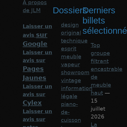
A propos
Dossiers
Derniers
de JLM
billets
design
Laisser un
sélectionn
original
sur
avis
technique
Google
Top
esprit
Laisser un
groupe
meuble
avis sur
filtrant
vapeur
Pages
encastrable
showroom
de
Jaunes
vintage
meuble
Laisser un
information
haut
—
avis sur
légale
15
Cylex
piano-
juillet
Laisser un
de-
2026
avis sur
cuisson
La