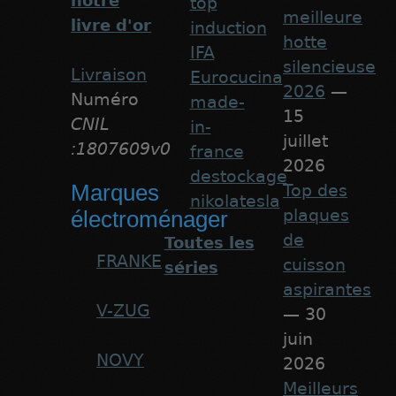
notre
top
meilleure
livre d'or
induction
hotte
IFA
silencieuse
Livraison
Eurocucina
2026
—
Numéro
made-
15
CNIL
in-
juillet
:1807609v0
france
2026
destockage
Marques
Top des
nikolatesla
plaques
électroménager
de
Toutes les
FRANKE
cuisson
séries
aspirantes
V-ZUG
— 30
juin
NOVY
2026
Meilleurs