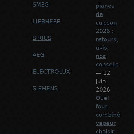
SMEG
pianos
de
LIEBHERR
cuisson
2026 :
SIRIUS
retours,
avis,
AEG
nos
conseils
ELECTROLUX
— 12
juin
SIEMENS
2026
Quel
four
combiné
vapeur
choisir