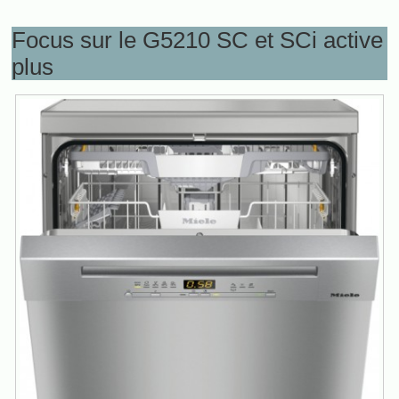
Focus sur le G5210 SC et SCi active
plus