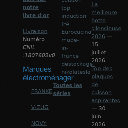
La
notre
top
meilleure
livre d'or
induction
hotte
IFA
silencieuse
Livraison
Eurocucina
2026
—
Numéro
made-
15
CNIL
in-
juillet
:1807609v0
france
2026
destockage
Marques
Top des
nikolatesla
plaques
électroménager
de
Toutes les
FRANKE
cuisson
séries
aspirantes
V-ZUG
— 30
juin
NOVY
2026