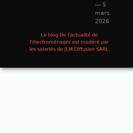
— 5
mars
2026
Le blog De l'actualité de
l'électroménager est modéré par
les salariés de JLM Diffusion SARL.