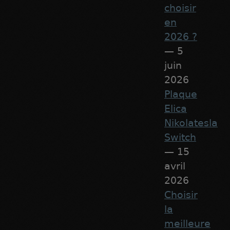
choisir
en
2026 ?
— 5
juin
2026
Plaque
Elica
Nikolatesla
Switch
— 15
avril
2026
Choisir
la
meilleure