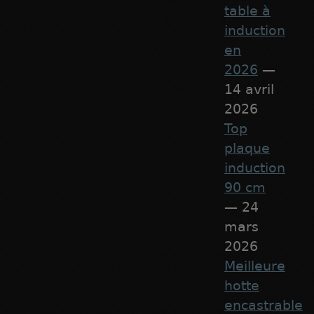
table à
induction
en
2026
—
14 avril
2026
Top
plaque
induction
90 cm
— 24
mars
2026
Meilleure
hotte
encastrable