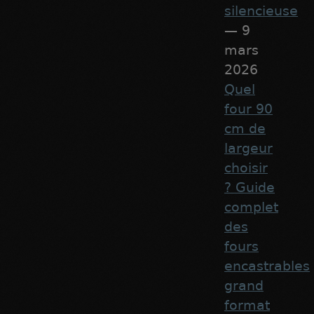
silencieuse
— 9
mars
2026
Quel
four 90
cm de
largeur
choisir
? Guide
complet
des
fours
encastrables
grand
format