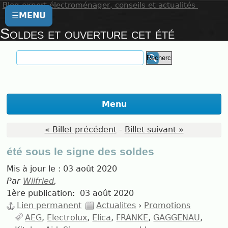
Blog expert électroménager, conseils et actualités
☰
MENU
Soldes et ouverture cet été
Menu
« Billet précédent
-
Billet suivant »
été sous le signe des soldes
Mis à jour le :
03 août 2020
Par
Wilfried
,
1ère publication:
03 août 2020
Lien permanent
Actualites
›
Promotions
AEG
Electrolux
Elica
FRANKE
GAGGENAU