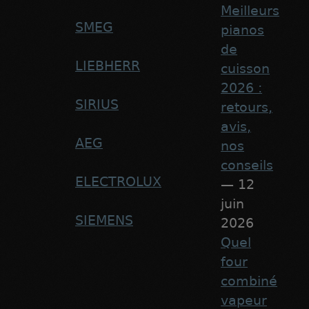
Meilleurs
SMEG
pianos
de
LIEBHERR
cuisson
2026 :
SIRIUS
retours,
avis,
AEG
nos
conseils
ELECTROLUX
— 12
juin
SIEMENS
2026
Quel
four
combiné
vapeur