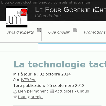
Blog expert électroménager, conseils et actualités
Le Four Gorenje iCh
L'iPad du four
Avis d'experts
Que choisir
Promotions
La technologie tact
Mis à jour le :
02 octobre 2014
Par
Wilfried
,
1ère publication:
25 septembre 2012
Lien permanent
Actualites
›
Chaud
four
gorenje