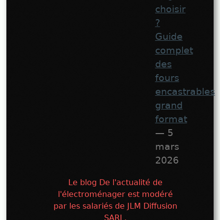
choisir
?
Guide
complet
des
fours
encastrables
grand
format
— 5
mars
2026
Le blog De l'actualité de
l'électroménager est modéré
par les salariés de JLM Diffusion
SARL.