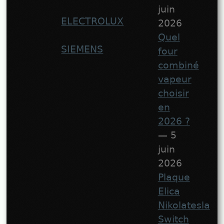
juin
ELECTROLUX
2026
Quel
SIEMENS
four
combiné
vapeur
choisir
en
2026 ?
— 5
juin
2026
Plaque
Elica
Nikolatesla
Switch