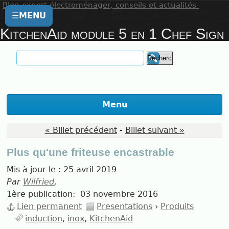
Blog expert électroménager, conseils et actualités
☰
MENU
KitchenAid module 5 en 1 Chef Sign
Menu
« Billet précédent
-
Billet suivant »
Plus qu'une friteuse encastrable
Mis à jour le :
25 avril 2019
Par
Wilfried
,
1ère publication:
03 novembre 2016
Lien permanent
Presentations
›
Produits
induction
inox
KitchenAid