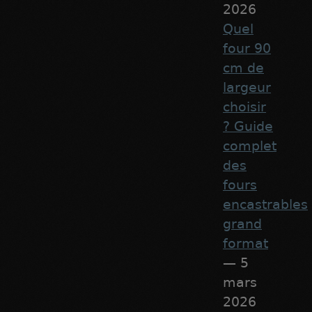
2026
Quel
four 90
cm de
largeur
choisir
? Guide
complet
des
fours
encastrables
grand
format
— 5
mars
2026