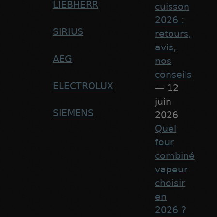
LIEBHERR
cuisson
2026 :
SIRIUS
retours,
avis,
AEG
nos
conseils
ELECTROLUX
— 12
juin
SIEMENS
2026
Quel
four
combiné
vapeur
choisir
en
2026 ?