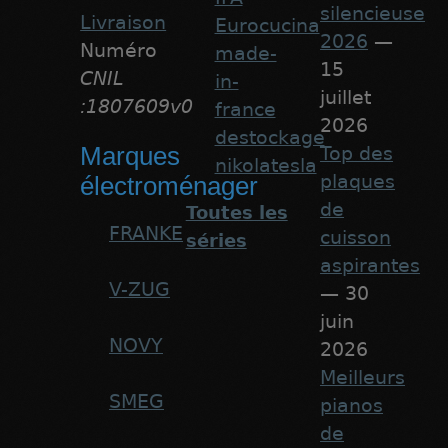
silencieuse
Livraison
Eurocucina
2026
—
Numéro
made-
15
CNIL
in-
juillet
:1807609v0
france
2026
destockage
Marques
Top des
nikolatesla
plaques
électroménager
de
Toutes les
FRANKE
cuisson
séries
aspirantes
V-ZUG
— 30
juin
NOVY
2026
Meilleurs
SMEG
pianos
de