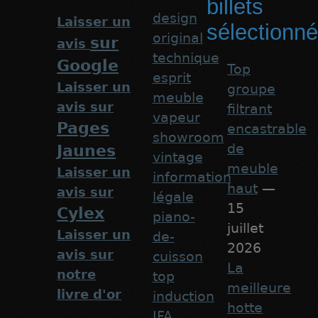
billets
design
Laisser un
sélectionn
original
sur
avis
technique
Google
Top
esprit
Laisser un
groupe
meuble
avis sur
filtrant
vapeur
Pages
encastrable
showroom
de
Jaunes
vintage
meuble
Laisser un
information
haut
—
avis sur
légale
15
Cylex
piano-
juillet
Laisser un
de-
2026
avis sur
cuisson
La
notre
top
meilleure
livre d'or
induction
hotte
IFA