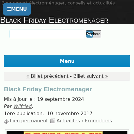
Blog expert électroménager, conseils et actualités
☰
MENU
Black Friday Electromenager
Menu
« Billet précédent
-
Billet suivant »
Black Friday Electromenager
Mis à jour le :
19 septembre 2024
Par
Wilfried
,
1ère publication:
10 novembre 2017
Lien permanent
Actualites
›
Promotions