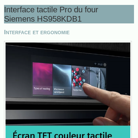
Interface tactile Pro du four
Siemens HS958KDB1
Interface et ergonomie