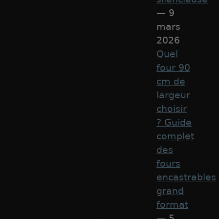
— 9
mars
2026
Quel
four 90
cm de
largeur
choisir
? Guide
complet
des
fours
encastrables
grand
format
— 5