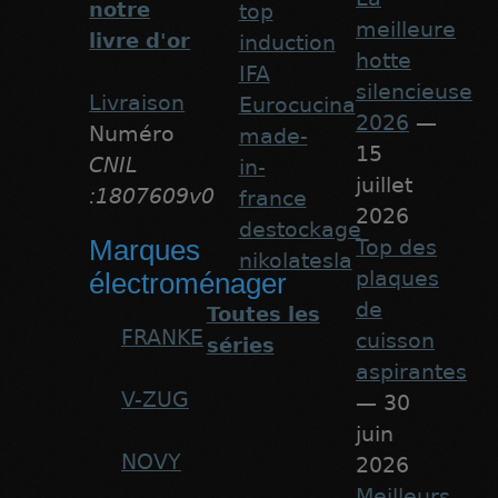
notre
top
meilleure
livre d'or
induction
hotte
IFA
silencieuse
Livraison
Eurocucina
2026
—
Numéro
made-
15
CNIL
in-
juillet
:1807609v0
france
2026
destockage
Marques
Top des
nikolatesla
plaques
électroménager
de
Toutes les
FRANKE
cuisson
séries
aspirantes
V-ZUG
— 30
juin
NOVY
2026
Meilleurs