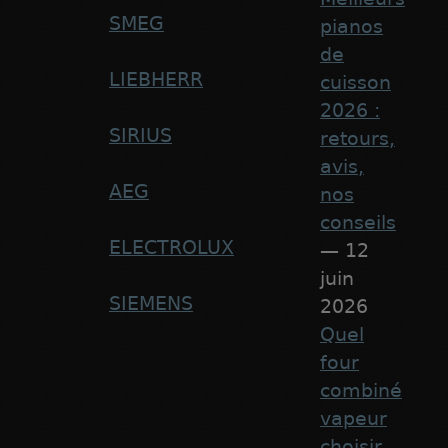
SMEG
pianos
de
LIEBHERR
cuisson
2026 :
SIRIUS
retours,
avis,
AEG
nos
conseils
ELECTROLUX
— 12
juin
SIEMENS
2026
Quel
four
combiné
vapeur
choisir