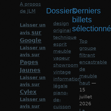
A propos
Dossiers
Derniers
de JLM
billets
design
Laisser un
sélectionn
original
sur
avis
technique
Google
Top
esprit
Laisser un
groupe
meuble
avis sur
filtrant
vapeur
Pages
encastrable
showroom
de
Jaunes
vintage
meuble
Laisser un
information
haut
—
avis sur
légale
15
Cylex
piano-
juillet
Laisser un
de-
2026
avis sur
cuisson
La