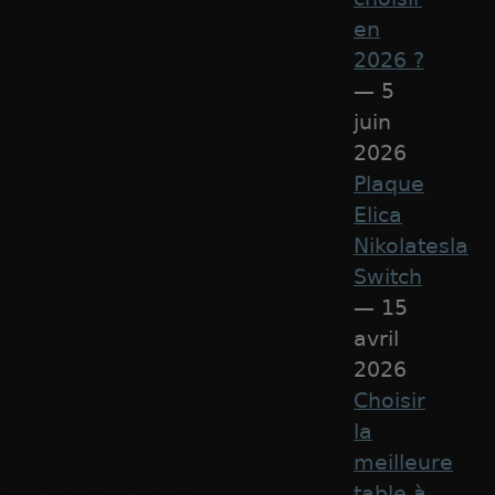
en
2026 ?
— 5
juin
2026
Plaque
Elica
Nikolatesla
Switch
— 15
avril
2026
Choisir
la
meilleure
table à