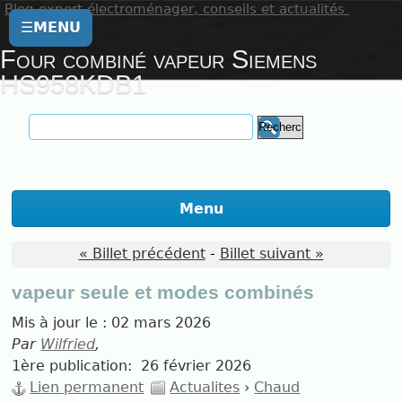
Blog expert électroménager, conseils et actualités
☰
MENU
Four combiné vapeur Siemens
HS958KDB1
Menu
« Billet précédent
-
Billet suivant »
vapeur seule et modes combinés
Mis à jour le :
02 mars 2026
Par
Wilfried
,
1ère publication:
26 février 2026
Lien permanent
Actualites
›
Chaud