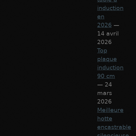
induction
en
2026
—
14 avril
2026
Top
plaque
induction
90 cm
— 24
mars
2026
Meilleure
hotte
encastrable
silencieuse