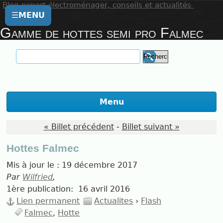
Blog expert électroménager, conseils et actualités
☰
MENU
Gamme de hottes semi pro Falmec
Menu
« Billet précédent
-
Billet suivant »
Hottes Falmec
Mis à jour le :
19 décembre 2017
Par
Wilfried
,
1ère publication:
16 avril 2016
Lien permanent
Actualites
›
Flash
Falmec
Hotte