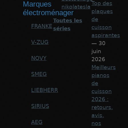
Marques
Top des
nikolatesla
plaques
électroménager
de
Toutes les
FRANKE
cuisson
séries
aspirantes
V-ZUG
— 30
juin
NOVY
2026
Meilleurs
SMEG
pianos
de
LIEBHERR
cuisson
2026 :
SIRIUS
retours,
avis,
AEG
nos