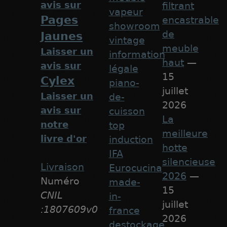
avis sur
filtrant
vapeur
Pages
encastrable
showroom
de
Jaunes
vintage
meuble
Laisser un
information
haut
—
avis sur
légale
15
Cylex
piano-
juillet
Laisser un
de-
2026
avis sur
cuisson
La
notre
top
meilleure
livre d'or
induction
hotte
IFA
silencieuse
Livraison
Eurocucina
2026
—
Numéro
made-
15
CNIL
in-
juillet
:1807609v0
france
2026
destockage