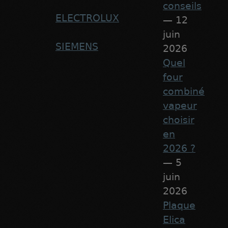
conseils
ELECTROLUX
— 12
juin
SIEMENS
2026
Quel
four
combiné
vapeur
choisir
en
2026 ?
— 5
juin
2026
Plaque
Elica