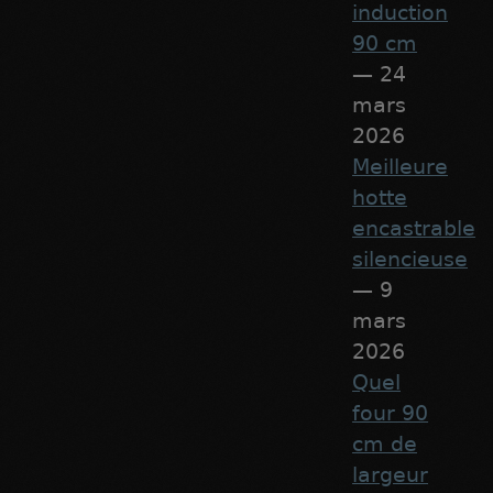
induction
90 cm
— 24
mars
2026
Meilleure
hotte
encastrable
silencieuse
— 9
mars
2026
Quel
four 90
cm de
largeur