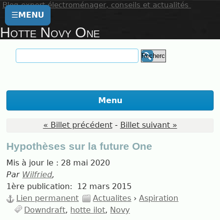
Blog expert électroménager, conseils et actualités
☰
MENU
Hotte Novy One
Menu
« Billet précédent
-
Billet suivant »
Hypothèses sur la future One
Mis à jour le :
28 mai 2020
Par
Wilfried
,
1ère publication:
12 mars 2015
Lien permanent
Actualites
›
Aspiration
Downdraft
hotte ilot
Novy