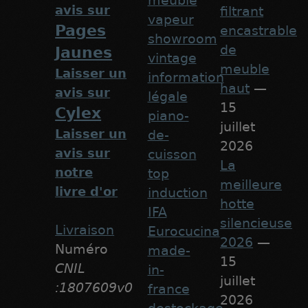
meuble
avis sur
filtrant
vapeur
Pages
encastrable
showroom
de
Jaunes
vintage
meuble
Laisser un
information
haut
—
avis sur
légale
15
Cylex
piano-
juillet
Laisser un
de-
2026
avis sur
cuisson
La
notre
top
meilleure
livre d'or
induction
hotte
IFA
silencieuse
Livraison
Eurocucina
2026
—
Numéro
made-
15
CNIL
in-
juillet
:1807609v0
france
2026