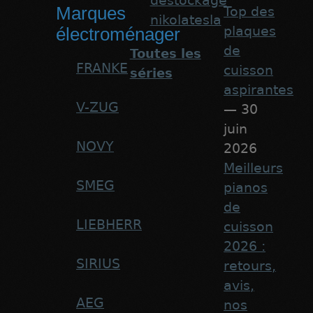
destockage
Marques
Top des
nikolatesla
plaques
électroménager
de
Toutes les
FRANKE
cuisson
séries
aspirantes
V-ZUG
— 30
juin
NOVY
2026
Meilleurs
SMEG
pianos
de
LIEBHERR
cuisson
2026 :
SIRIUS
retours,
avis,
AEG
nos