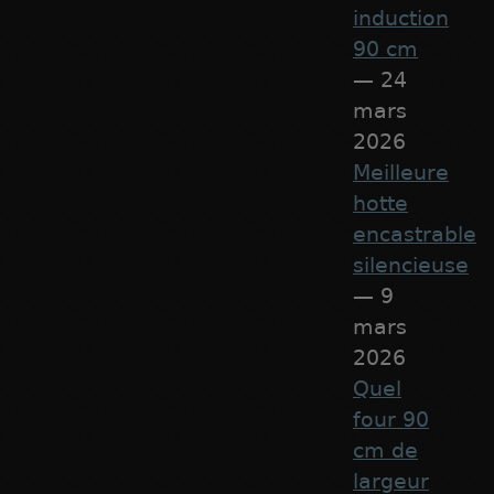
induction
90 cm
— 24
mars
2026
Meilleure
hotte
encastrable
silencieuse
— 9
mars
2026
Quel
four 90
cm de
largeur