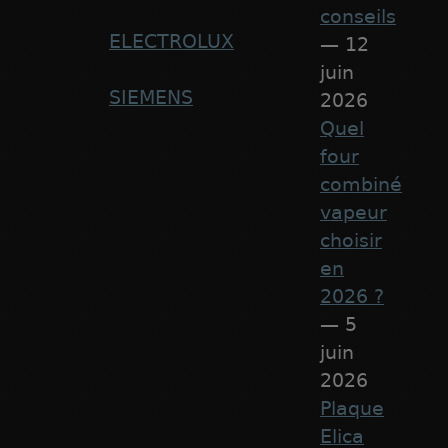
conseils
ELECTROLUX
— 12
juin
SIEMENS
2026
Quel
four
combiné
vapeur
choisir
en
2026 ?
— 5
juin
2026
Plaque
Elica