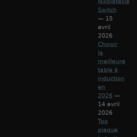
Nikolatesla
Switch
— 15
avril
2026
Choisir
la
meilleure
table à
induction
en
2026
—
14 avril
2026
Top
plaque