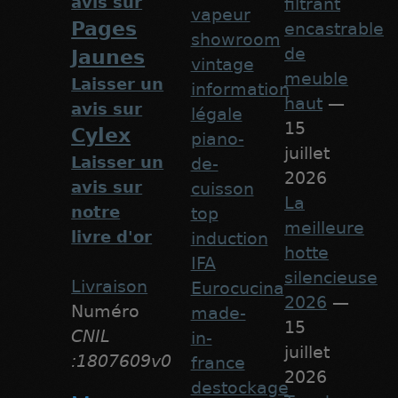
avis sur
filtrant
vapeur
Pages
encastrable
showroom
de
Jaunes
vintage
meuble
Laisser un
information
haut
—
avis sur
légale
15
Cylex
piano-
juillet
Laisser un
de-
2026
avis sur
cuisson
La
notre
top
meilleure
livre d'or
induction
hotte
IFA
silencieuse
Livraison
Eurocucina
2026
—
Numéro
made-
15
CNIL
in-
juillet
:1807609v0
france
2026
destockage