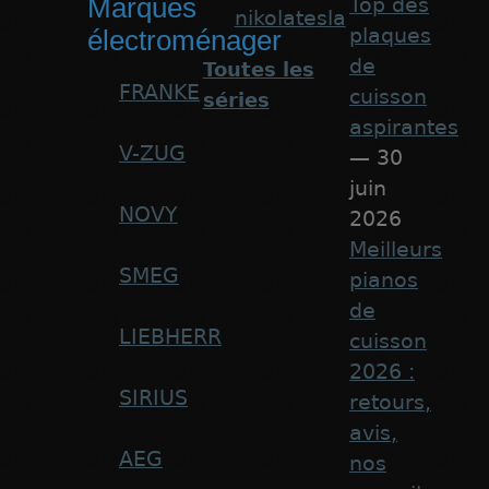
Marques
Top des
nikolatesla
plaques
électroménager
de
Toutes les
FRANKE
cuisson
séries
aspirantes
V-ZUG
— 30
juin
NOVY
2026
Meilleurs
SMEG
pianos
de
LIEBHERR
cuisson
2026 :
SIRIUS
retours,
avis,
AEG
nos