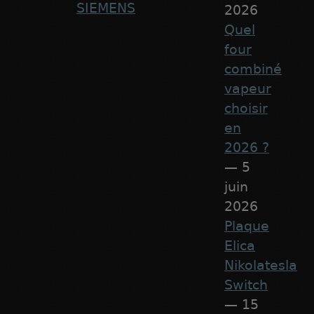
SIEMENS
2026
Quel
four
combiné
vapeur
choisir
en
2026 ?
— 5
juin
2026
Plaque
Elica
Nikolatesla
Switch
— 15