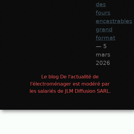
des
fours
encastrables
grand
format
— 5
mars
2026
Le blog De l'actualité de
l'électroménager est modéré par
les salariés de JLM Diffusion SARL.