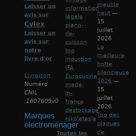
meuble
Laisser un
information
haut
—
avis sur
légale
15
Cylex
piano-
juillet
Laisser un
de-
2026
avis sur
cuisson
La
notre
top
meilleure
livre d'or
induction
hotte
IFA
silencieuse
Livraison
Eurocucina
2026
—
Numéro
made-
15
CNIL
in-
juillet
:1807609v0
france
2026
destockage
Marques
Top des
nikolatesla
plaques
électroménager
de
Toutes les