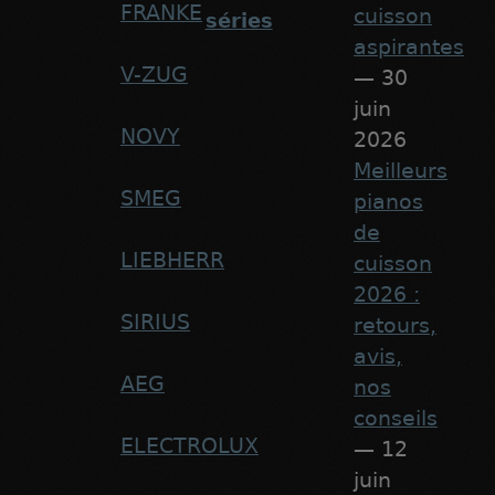
FRANKE
cuisson
séries
aspirantes
V-ZUG
— 30
juin
NOVY
2026
Meilleurs
SMEG
pianos
de
LIEBHERR
cuisson
2026 :
SIRIUS
retours,
avis,
AEG
nos
conseils
ELECTROLUX
— 12
juin