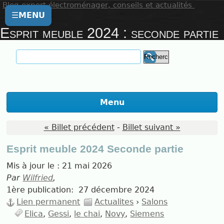
Blog expert électroménager, conseils et actualités
☰
MENU
Esprit meuble 2024 : seconde partie
Menu
« Billet précédent
-
Billet suivant »
Esprit meuble 2024 Seconde partie
Mis à jour le :
21 mai 2026
Par
Wilfried
,
1ère publication:
27 décembre 2024
Lien permanent
Actualites
›
Salons
Elica
Gessi
le chai
Novy
Siemens