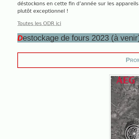
déstockons en cette fin d’année sur les appare
plutôt exceptionnel !
Toutes les ODR ici
estockage de fours 2023 (à venir
D
Prom