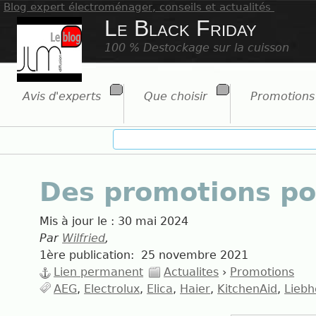
Blog expert électroménager, conseils et actualités
Le Black Friday
100 % Destockage sur la cuisson
Avis d'experts
Que choisir
Promotions
Des promotions po
Mis à jour le :
30 mai 2024
Par
Wilfried
,
1ère publication:
25 novembre 2021
Lien permanent
Actualites
›
Promotions
AEG
Electrolux
Elica
Haier
KitchenAid
Liebh