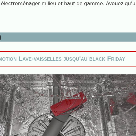
ils électroménager milieu et haut de gamme. Avouez qu’
)
otion Lave-vaisselles jusqu'au black Friday