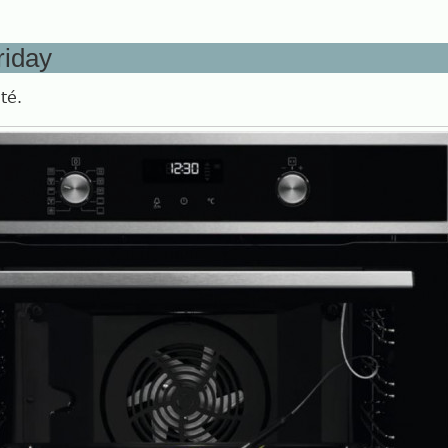
riday
té.