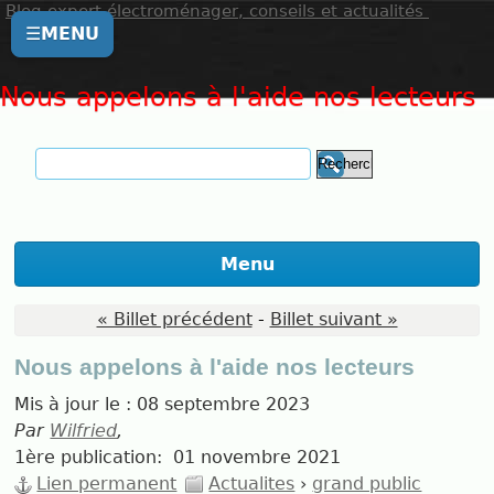
Blog expert électroménager, conseils et actualités
☰
MENU
Nous appelons à l'aide nos lecteurs
Menu
« Billet précédent
-
Billet suivant »
Nous appelons à l'aide nos lecteurs
Mis à jour le :
08 septembre 2023
Par
Wilfried
,
1ère publication:
01 novembre 2021
Lien permanent
Actualites
›
grand public