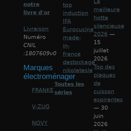
La
notre
top
meilleure
livre d'or
induction
hotte
IFA
silencieuse
Livraison
Eurocucina
2026
—
Numéro
made-
15
CNIL
in-
juillet
:1807609v0
france
2026
destockage
Marques
Top des
nikolatesla
plaques
électroménager
de
Toutes les
FRANKE
cuisson
séries
aspirantes
V-ZUG
— 30
juin
NOVY
2026