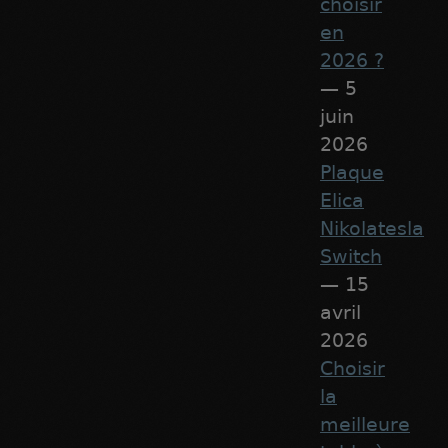
choisir
en
2026 ?
— 5
juin
2026
Plaque
Elica
Nikolatesla
Switch
— 15
avril
2026
Choisir
la
meilleure