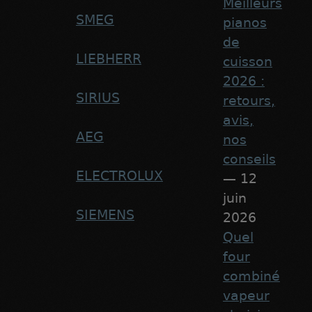
Meilleurs
SMEG
pianos
de
LIEBHERR
cuisson
2026 :
SIRIUS
retours,
avis,
AEG
nos
conseils
ELECTROLUX
— 12
juin
SIEMENS
2026
Quel
four
combiné
vapeur