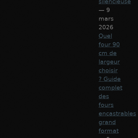
silencieuse
— 9
mars
2026
Quel
four 90
cm de
largeur
choisir
? Guide
complet
des
fours
encastrables
grand
format