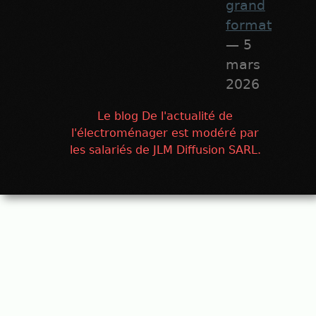
grand
format
— 5
mars
2026
Le blog De l'actualité de
l'électroménager est modéré par
les salariés de JLM Diffusion SARL.