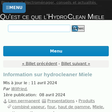
Blog expert électroménager, conseils et actualités
☰
MENU
Qu'est ce que l'HydroClean Miele
Menu
« Billet précédent
-
Billet suivant »
Information sur hydrocleaner Miele
Mis à jour le :
11 avril 2024
Par
Wilfried
,
1ère publication:
08 avril 2024
Lien permanent
Presentations
›
Produits
combiné vapeur
four
haut de gamme
Miele