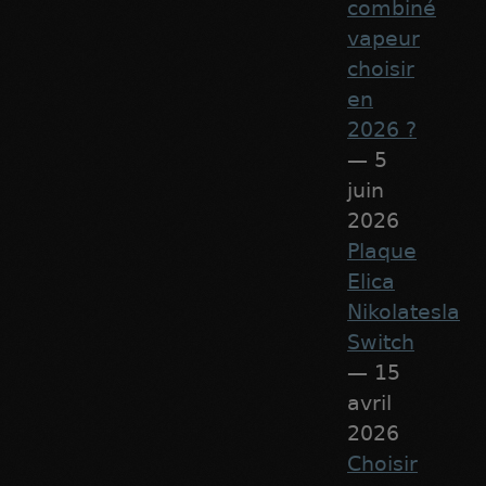
combiné
vapeur
choisir
en
2026 ?
— 5
juin
2026
Plaque
Elica
Nikolatesla
Switch
— 15
avril
2026
Choisir