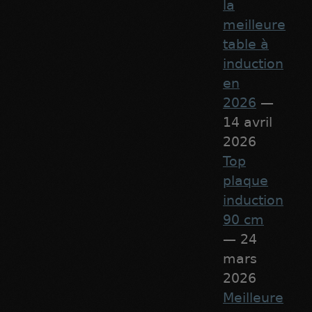
la
meilleure
table à
induction
en
2026
—
14 avril
2026
Top
plaque
induction
90 cm
— 24
mars
2026
Meilleure