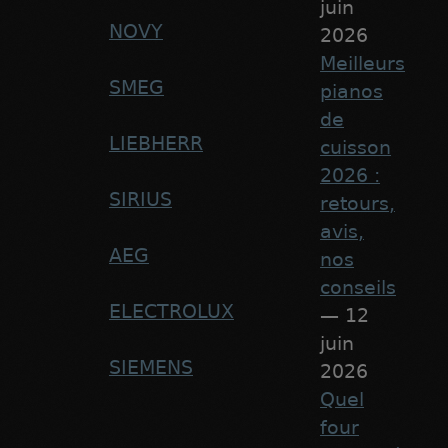
juin
NOVY
2026
Meilleurs
SMEG
pianos
de
LIEBHERR
cuisson
2026 :
SIRIUS
retours,
avis,
AEG
nos
conseils
ELECTROLUX
— 12
juin
SIEMENS
2026
Quel
four