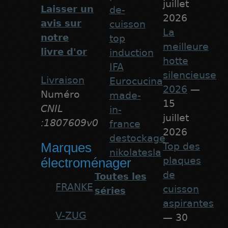
juillet
Laisser un
de-
2026
avis sur
cuisson
La
notre
top
meilleure
livre d'or
induction
hotte
IFA
silencieuse
Livraison
Eurocucina
2026
—
Numéro
made-
15
CNIL
in-
juillet
:1807609v0
france
2026
destockage
Marques
Top des
nikolatesla
plaques
électroménager
de
Toutes les
FRANKE
cuisson
séries
aspirantes
V-ZUG
— 30