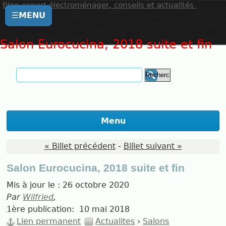
Blog expert électroménager, conseils et actualités
☰
MENU
Salon Eurocucina, 2018 suite et fin
Menu
« Billet précédent
-
Billet suivant »
Salon Eurocucina, 2018 suite et fin
Mis à jour le :
26 octobre 2020
Par
Wilfried
,
1ère publication:
10 mai 2018
Lien permanent
Actualites
›
Salons