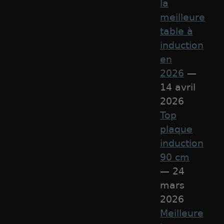
la
meilleure
table à
induction
en
2026
—
14 avril
2026
Top
plaque
induction
90 cm
— 24
mars
2026
Meilleure