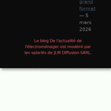
grand
format
— 5
mars
2026
Le blog De l'actualité de
l'électroménager est modéré par
les salariés de JLM Diffusion SARL.