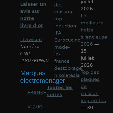
juillet
Laisser un
de-
2026
avis sur
cuisson
La
notre
top
meilleure
livre d'or
induction
hotte
IFA
silencieuse
Livraison
Eurocucina
2026
—
Numéro
made-
15
CNIL
in-
juillet
:1807609v0
france
2026
destockage
Marques
Top des
nikolatesla
plaques
électroménager
de
Toutes les
FRANKE
cuisson
séries
aspirantes
V-ZUG
— 30