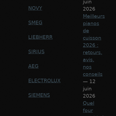
juin
NOVY
2026
Meilleurs
SMEG
pianos
de
LIEBHERR
cuisson
2026 :
SIRIUS
retours,
avis,
AEG
nos
conseils
ELECTROLUX
— 12
juin
SIEMENS
2026
Quel
four