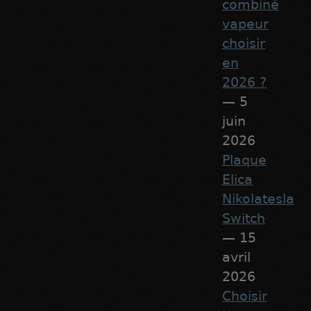
combiné
vapeur
choisir
en
2026 ?
— 5
juin
2026
Plaque
Elica
Nikolatesla
Switch
— 15
avril
2026
Choisir