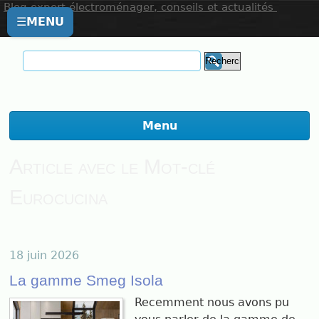
Blog expert électroménager, conseils et actualités
☰
MENU
Menu
Article avec le Mot-clé
Eurocucina
18 juin 2026
La gamme Smeg Isola
Recemment nous avons pu