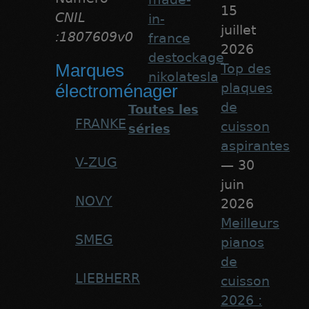
15
CNIL
in-
juillet
:1807609v0
france
2026
destockage
Marques
Top des
nikolatesla
plaques
électroménager
de
Toutes les
FRANKE
cuisson
séries
aspirantes
V-ZUG
— 30
juin
NOVY
2026
Meilleurs
SMEG
pianos
de
LIEBHERR
cuisson
2026 :