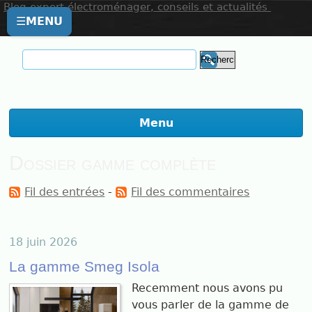
Blog expert électroménager, conseils et actualités
☰
MENU
Menu
Dossier gamme complète
Fil des entrées
-
Fil des commentaires
18 juin 2026
La gamme Smeg Isola
Recemment nous avons pu
vous parler de la gamme de