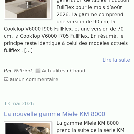
génération de tables induction
FullFlex pour le mois d’août
2026. La gamme comprend
une version de 90 cm, la
CookTop V6000 I906 FullFlex, et une version de 70
cm, la CookTop V6000 I705 FullFlex. En résumé, le
principe reste identique à celui des modèles actuels
fullflex : […]
Lire la suite
Par
Wilfried
.
Actualites
›
Chaud
aucun commentaire
13 mai 2026
La nouvelle gamme Miele KM 8000
La gamme Miele KM 8000
prend la suite de la série KM