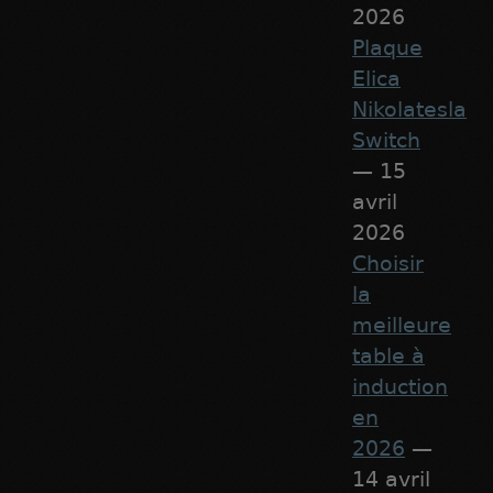
2026
Plaque
Elica
Nikolatesla
Switch
— 15
avril
2026
Choisir
la
meilleure
table à
induction
en
2026
—
14 avril