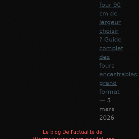
four 90
cm de
largeur
choisir
? Guide
complet
des
fours
encastrables
grand
format
— 5
mars
2026
Le blog De l'actualité de