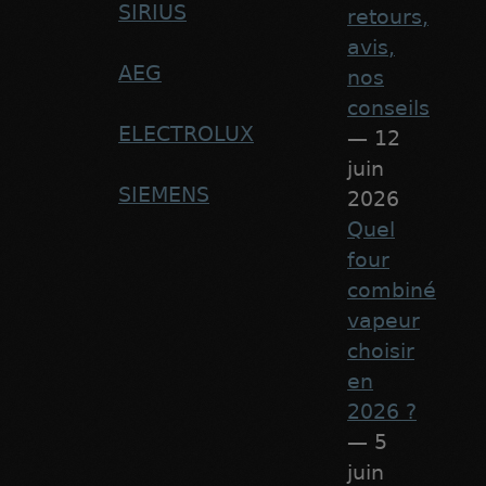
SIRIUS
retours,
avis,
AEG
nos
conseils
ELECTROLUX
— 12
juin
SIEMENS
2026
Quel
four
combiné
vapeur
choisir
en
2026 ?
— 5
juin