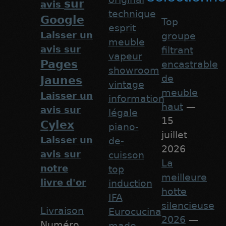
sur
avis
technique
Google
Top
esprit
Laisser un
groupe
meuble
avis sur
filtrant
vapeur
Pages
encastrable
showroom
de
Jaunes
vintage
meuble
Laisser un
information
haut
—
avis sur
légale
15
Cylex
piano-
juillet
Laisser un
de-
2026
avis sur
cuisson
La
notre
top
meilleure
livre d'or
induction
hotte
IFA
silencieuse
Livraison
Eurocucina
2026
—
Numéro
made-