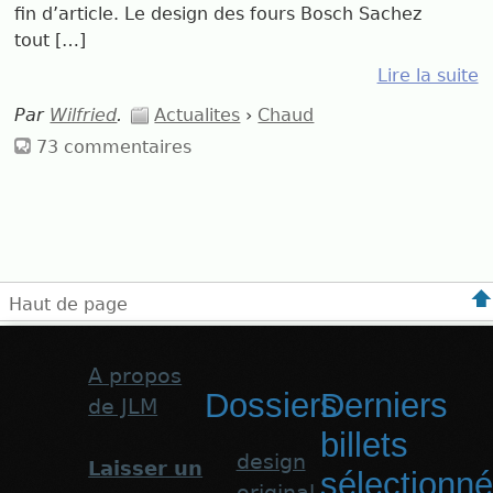
fin d’article. Le design des fours Bosch Sachez
tout […]
Lire la suite
Par
Wilfried
.
Actualites
›
Chaud
73 commentaires
Haut de page
A propos
Dossiers
Derniers
de JLM
billets
design
Laisser un
sélectionn
original