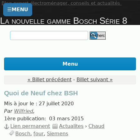
Blog expert électroménager, conseils et actualités
☰
MENU
La nouvelle gamme Bosch Série 8
Menu
« Billet précédent
-
Billet suivant »
Quoi de Neuf chez BSH
Mis à jour le :
27 juillet 2020
Par
Wilfried
,
1ère publication:
03 mars 2015
Lien permanent
Actualites
›
Chaud
Bosch
four
Siemens