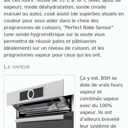
sur ces fours : étuve de 35°C à 50°C (avec ajout de
vapeur), mode déshydratation, sonde (mode
manuel ou auto), cook assist (de superbes visuels en
couleur pour vous aider dans le choix des
programmes de cuisson), "Perfect Bake Sensor"
(une sonde hygrométrique sur la voute vous
permettra de réussir pains et pâtisseries
idéalement) sur un niveau de cuisson, et les
programmes vapeur pour ceux qui les ont.
La vapeur
Ça y est, BSH se
dote de vrais fours
vapeur et
combinés vapeur
avec du 100%
vapeur. Ils ont
d’ailleurs breveté
leur système de