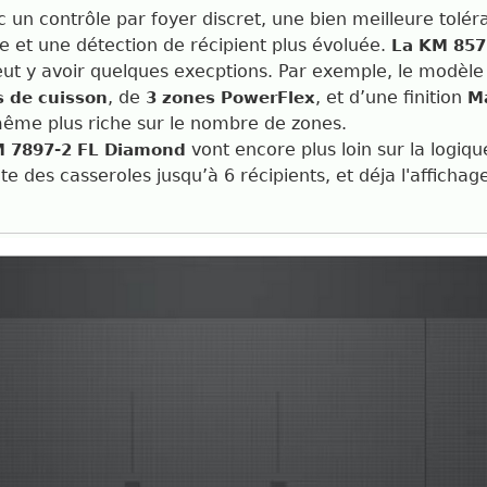
n contrôle par foyer discret, une bien meilleure toléra
e et une détection de récipient plus évoluée.
La KM 857
peut y avoir quelques execptions. Par exemple, le modèl
, de
, et d’une finition
s de cuisson
3 zones PowerFlex
M
même plus riche sur le nombre de zones.
vont encore plus loin sur la logiq
 7897-2 FL Diamond
e des casseroles jusqu’à 6 récipients, et déja l'afficha