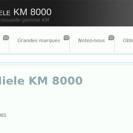
iele KM 8000
a nouvelle gamme KM
Grandes marques
Notez-nous
Obte
iele KM 8000
ues