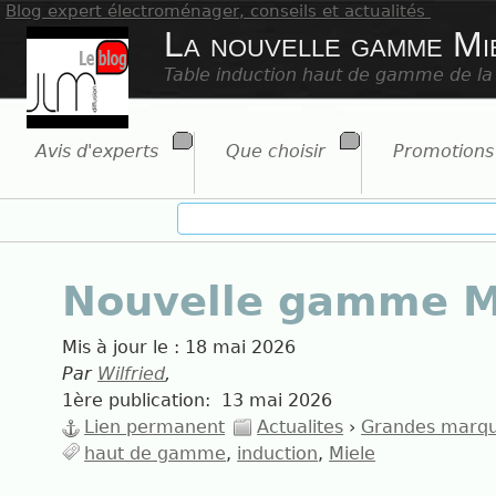
Blog expert électroménager, conseils et actualités
La nouvelle gamme M
Table induction haut de gamme de l
Avis d'experts
Que choisir
Promotions
Nouvelle gamme M
Mis à jour le :
18 mai 2026
Par
Wilfried
,
1ère publication:
13 mai 2026
Lien permanent
Actualites
›
Grandes marq
haut de gamme
induction
Miele