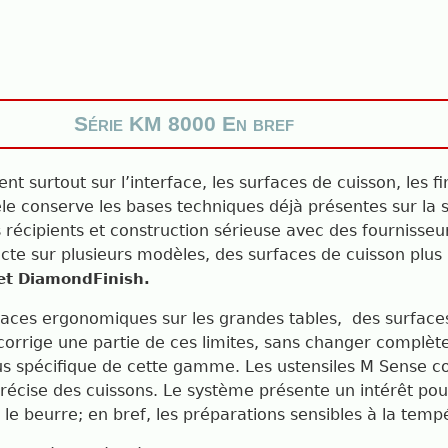
Série KM 8000 En bref
nt surtout sur l’interface, les surfaces de cuisson, les fi
e conserve les bases techniques déjà présentes sur la 
s récipients et construction sérieuse avec des fournisse
sur plusieurs modèles, des surfaces de cuisson plus larg
et DiamondFinish.
rfaces ergonomiques sur les grandes tables, des surfac
 corrige une partie de ces limites, sans changer complè
 plus spécifique de cette gamme. Les ustensiles M Sense
précise des cuissons. Le système présente un intérêt po
at, le beurre; en bref, les préparations sensibles à la temp