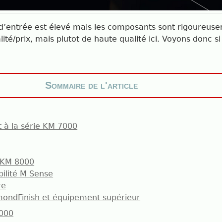
’entrée est élevé mais les composants sont rigoureusem
ité/prix, mais plutot de haute qualité ici. Voyons donc s
Sommaire de l'article
 à la série KM 7000
 KM 8000
ilité M Sense
re
amondFinish et équipement supérieur
8000