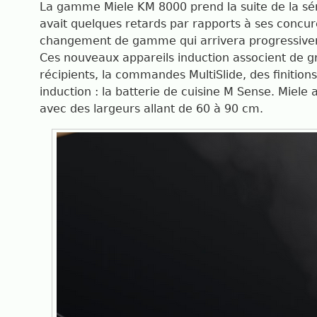
La gamme Miele KM 8000 prend la suite de la sé
avait quelques retards par rapports à ses conc
changement de gamme qui arrivera progressivemen
Ces nouveaux appareils induction associent de gr
récipients, la commandes MultiSlide, des finition
induction : la batterie de cuisine M Sense. Mie
avec des largeurs allant de 60 à 90 cm.