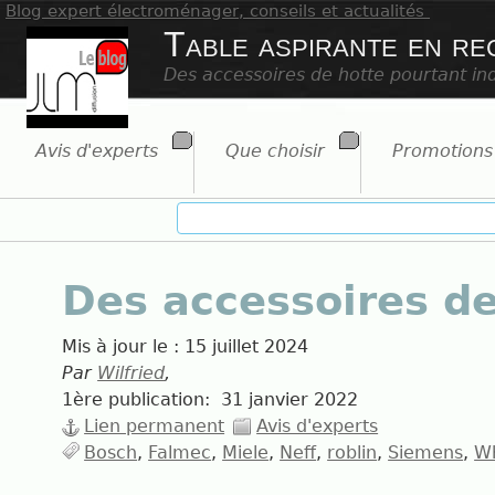
Blog expert électroménager, conseils et actualités
Table aspirante en re
Des accessoires de hotte pourtant in
Avis d'experts
Que choisir
Promotions
Des accessoires de
Mis à jour le :
15 juillet 2024
Par
Wilfried
,
1ère publication:
31 janvier 2022
Lien permanent
Avis d'experts
Bosch
Falmec
Miele
Neff
roblin
Siemens
Wh