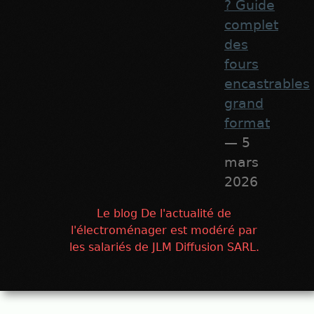
? Guide
complet
des
fours
encastrables
grand
format
— 5
mars
2026
Le blog De l'actualité de
l'électroménager est modéré par
les salariés de JLM Diffusion SARL.