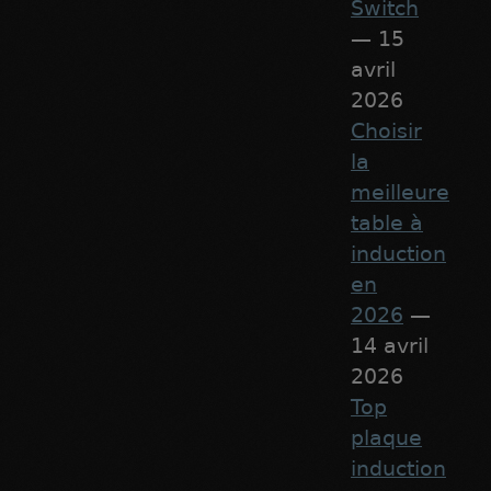
Switch
— 15
avril
2026
Choisir
la
meilleure
table à
induction
en
2026
—
14 avril
2026
Top
plaque
induction