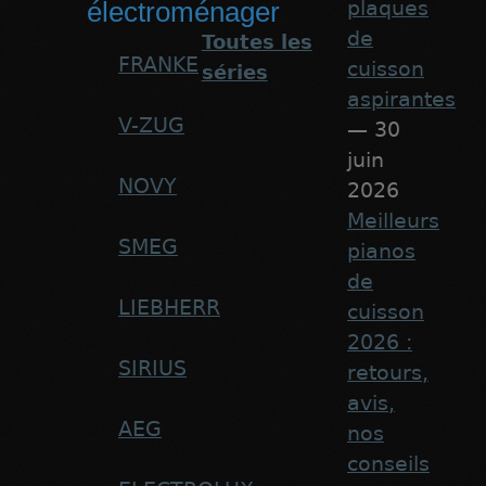
plaques
électroménager
de
Toutes les
FRANKE
cuisson
séries
aspirantes
V-ZUG
— 30
juin
NOVY
2026
Meilleurs
SMEG
pianos
de
LIEBHERR
cuisson
2026 :
SIRIUS
retours,
avis,
AEG
nos
conseils