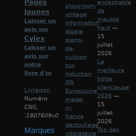
Pages
encastrable
showroom
de
Jaunes
vintage
meuble
Laisser un
information
haut
—
avis sur
légale
15
Cylex
piano-
juillet
Laisser un
de-
2026
avis sur
cuisson
La
notre
top
meilleure
livre d'or
induction
hotte
IFA
silencieuse
Livraison
Eurocucina
2026
—
Numéro
made-
15
CNIL
in-
juillet
:1807609v0
france
2026
destockage
Marques
Top des
nikolatesla