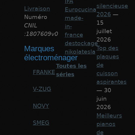
IFA
silencieuse
Livraison
Eurocucina
2026
—
Numéro
made-
15
CNIL
in-
juillet
:1807609v0
france
2026
destockage
Marques
Top des
nikolatesla
plaques
électroménager
de
Toutes les
FRANKE
cuisson
séries
aspirantes
V-ZUG
— 30
juin
NOVY
2026
Meilleurs
SMEG
pianos
de