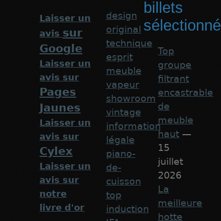
billets
design
Laisser un
sélectionn
original
sur
avis
technique
Google
Top
esprit
Laisser un
groupe
meuble
avis sur
filtrant
vapeur
Pages
encastrable
showroom
de
Jaunes
vintage
meuble
Laisser un
information
haut
—
avis sur
légale
15
Cylex
piano-
juillet
Laisser un
de-
2026
avis sur
cuisson
La
notre
top
meilleure
livre d'or
induction
hotte