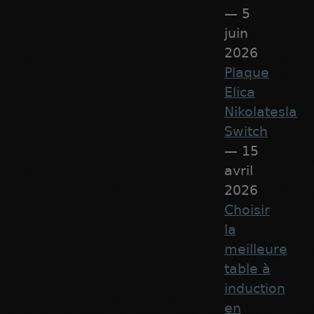
— 5
juin
2026
Plaque
Elica
Nikolatesla
Switch
— 15
avril
2026
Choisir
la
meilleure
table à
induction
en