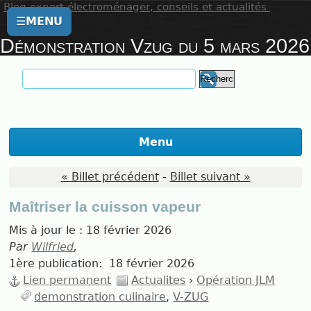
Blog expert électroménager, conseils et actualités
☰
MENU
Démonstration Vzug du 5 mars 2026
Menu
« Billet précédent
-
Billet suivant »
Maîtriser la cuisson vapeur
Mis à jour le :
18 février 2026
Par
Wilfried
,
1ère publication:
18 février 2026
Lien permanent
Actualites
›
Opération JLM
demonstration culinaire
V-ZUG