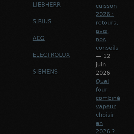
LIEBHERR
cuisson
2026 :
SIRIUS
retours,
avis,
AEG
nos
conseils
ELECTROLUX
— 12
juin
SIEMENS
2026
Quel
four
combiné
vapeur
choisir
en
2026 ?