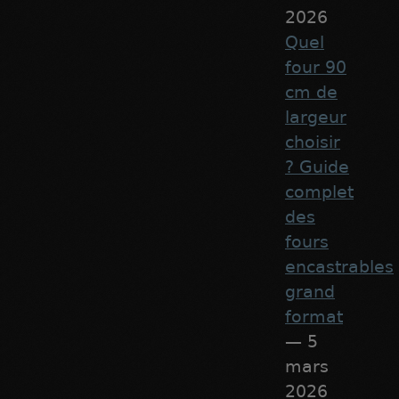
2026
Quel
four 90
cm de
largeur
choisir
? Guide
complet
des
fours
encastrables
grand
format
— 5
mars
2026