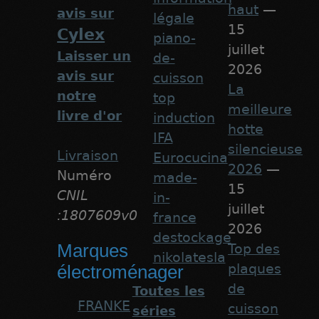
haut
—
avis sur
légale
15
Cylex
piano-
juillet
Laisser un
de-
2026
avis sur
cuisson
La
notre
top
meilleure
livre d'or
induction
hotte
IFA
silencieuse
Livraison
Eurocucina
2026
—
Numéro
made-
15
CNIL
in-
juillet
:1807609v0
france
2026
destockage
Marques
Top des
nikolatesla
plaques
électroménager
de
Toutes les
FRANKE
cuisson
séries