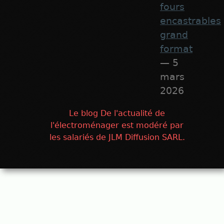
fours
encastrables
grand
format
— 5
mars
2026
Le blog De l'actualité de
l'électroménager est modéré par
les salariés de JLM Diffusion SARL.