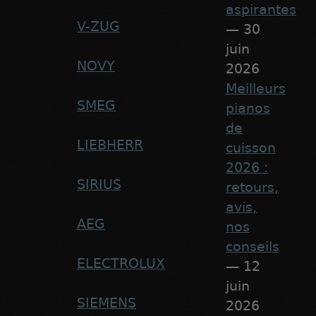
aspirantes
V-ZUG
— 30
juin
NOVY
2026
Meilleurs
SMEG
pianos
de
LIEBHERR
cuisson
2026 :
SIRIUS
retours,
avis,
AEG
nos
conseils
ELECTROLUX
— 12
juin
SIEMENS
2026