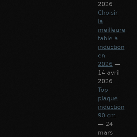
2026
Choisir
la
meilleure
table à
induction
en
2026
—
14 avril
2026
Top
plaque
induction
90 cm
— 24
mars