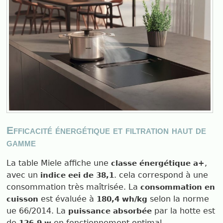
Efficacité énergétique et filtration haut de
gamme
La table Miele affiche une
,
classe énergétique a+
avec un
. cela correspond à une
indice eei de 38,1
consommation très maîtrisée. La
consommation en
est évaluée à
selon la norme
cuisson
180,4 wh/kg
ue 66/2014. La
par la hotte est
puissance absorbée
de
en fonctionnement optimal.
126,9 w