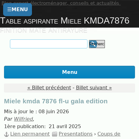
Blog expert électroménager, conseils et actualités
☰
MENU
Table aspirante Miele KMDA7876
finition mate antirayure
Menu
« Billet précédent
-
Billet suivant »
Miele kmda 7876 fl-u gala edition
Mis à jour le :
08 juin 2026
Par
Wilfried
,
1ère publication:
21 avril 2025
Lien permanent
Presentations
›
Coups de