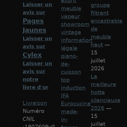
esprit
Laisser un
groupe
meuble
avis sur
filtrant
vapeur
Pages
encastrable
showroom
de
Jaunes
vintage
meuble
Laisser un
information
haut
—
avis sur
légale
15
Cylex
piano-
juillet
Laisser un
de-
2026
avis sur
cuisson
La
notre
top
meilleure
livre d'or
induction
hotte
IFA
silencieuse
Livraison
Eurocucina
2026
—
Numéro
made-
15
CNIL
in-
juillet
:1807609v0