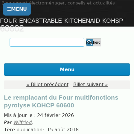
Blog expert électroménager, conseils et actualités
☰
MENU
four encastrable kitchenaid kohsp
60602
Menu
« Billet précédent
-
Billet suivant »
Le remplacant du Four multifonctions
pyrolyse KOHCP 60600
Mis à jour le :
24 février 2026
Par
Wilfried
,
1ère publication:
15 août 2018