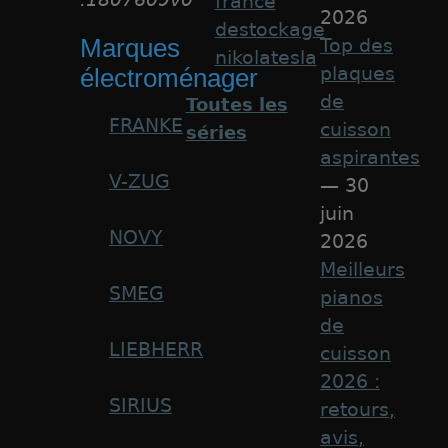
france
2026
destockage
Marques
Top des
nikolatesla
plaques
électroménager
de
Toutes les
FRANKE
cuisson
séries
aspirantes
V-ZUG
— 30
juin
NOVY
2026
Meilleurs
SMEG
pianos
de
LIEBHERR
cuisson
2026 :
SIRIUS
retours,
avis,