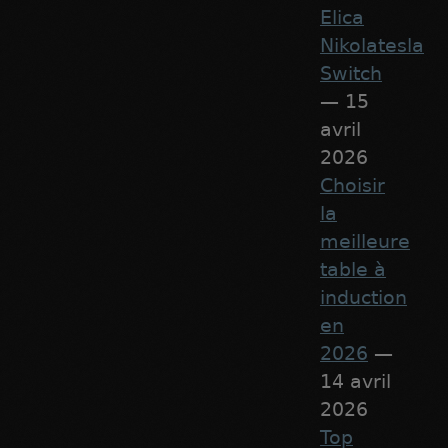
Elica
Nikolatesla
Switch
— 15
avril
2026
Choisir
la
meilleure
table à
induction
en
2026
—
14 avril
2026
Top