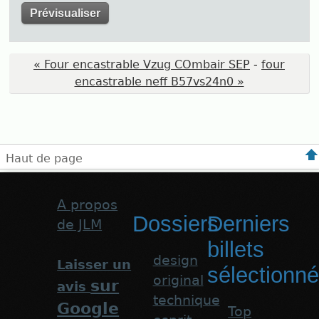
« Four encastrable Vzug COmbair SEP
-
four
encastrable neff B57vs24n0 »
Haut de page
A propos
Dossiers
Derniers
de JLM
billets
design
Laisser un
sélectionn
original
sur
avis
technique
Google
Top