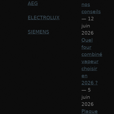
AEG
nos
conseils
ELECTROLUX
— 12
juin
SIEMENS
2026
Quel
four
combiné
vapeur
choisir
en
2026 ?
— 5
juin
2026
Plaque