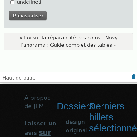
undefined
« Loi sur la réparabilité des biens
-
Novy
Panorama : Guide complet des tables »
Haut de page
A propos
Dossiers
Derniers
de JLM
billets
design
Laisser un
sélectionn
original
sur
avis