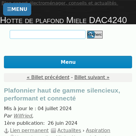
Blog expert électroménager, conseils et actualités
☰
MENU
Hotte de plafond Miele DAC4240
Menu
« Billet précédent
-
Billet suivant »
Plafonnier haut de gamme silencieux,
performant et connecté
Mis à jour le :
04 juillet 2024
Par
Wilfried
,
1ère publication:
26 juin 2024
Lien permanent
Actualites
›
Aspiration