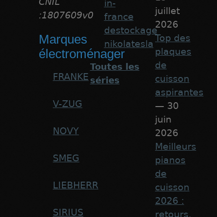
CNIL
in-
juillet
:1807609v0
france
2026
destockage
Marques
Top des
nikolatesla
plaques
électroménager
de
Toutes les
FRANKE
cuisson
séries
aspirantes
V-ZUG
— 30
juin
NOVY
2026
Meilleurs
SMEG
pianos
de
LIEBHERR
cuisson
2026 :
SIRIUS
retours,