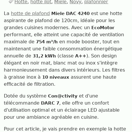
Hotte
hotte ilot
Miele
Novy
plafonnier
La
hotte de plafond
est une hotte
Miele DAC 4240
aspirante de plafond de 120cm, idéale pour les
grandes cuisines modernes. Avec un
EcoMotor
performant, elle atteint une capacité de ventilation
maximale de
en mode booster, tout en
754 m³/h
maintenant une faible consommation énergétique
annuelle de
(classe
). Son design
31,2 kWh
A++
élégant en noir mat, blanc mat ou inox s’intègre
harmonieusement dans divers intérieurs. Les filtres
à graisse inox à
assurent une haute
10 niveaux
efficacité de filtration.
Dotée du système
et d'une
Con@ctivity
télécommande
, elle offre un confort
DARC 7
d'utilisation optimal et un éclairage LED ajustable
pour une ambiance agréable en cuisine.
Pour cet article, je vais prendre en exemple la hotte