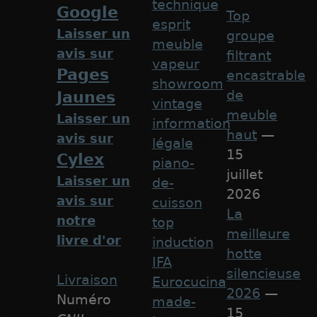
technique
Google
Top
esprit
Laisser un
groupe
meuble
avis sur
filtrant
vapeur
Pages
encastrable
showroom
de
Jaunes
vintage
meuble
Laisser un
information
haut
—
avis sur
légale
15
Cylex
piano-
juillet
Laisser un
de-
2026
avis sur
cuisson
La
notre
top
meilleure
livre d'or
induction
hotte
IFA
silencieuse
Livraison
Eurocucina
2026
—
Numéro
made-
15