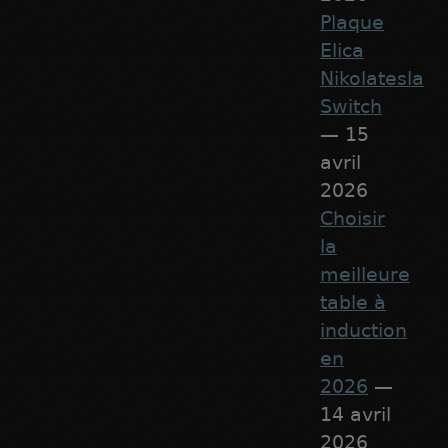
Plaque
Elica
Nikolatesla
Switch
— 15
avril
2026
Choisir
la
meilleure
table à
induction
en
2026
—
14 avril
2026