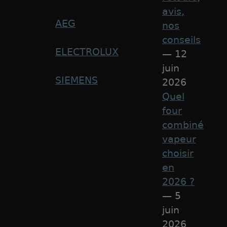
avis,
AEG
nos
conseils
ELECTROLUX
— 12
juin
SIEMENS
2026
Quel
four
combiné
vapeur
choisir
en
2026 ?
— 5
juin
2026